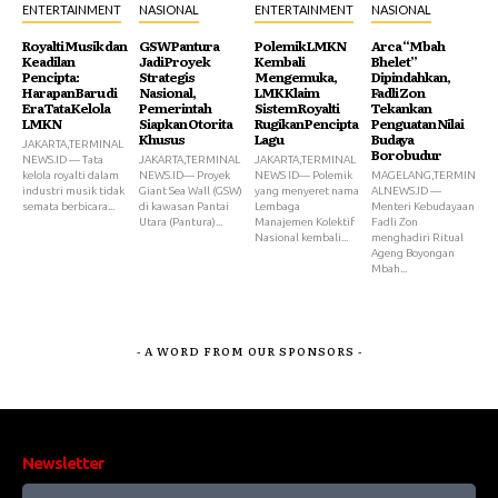
ENTERTAINMENT
NASIONAL
ENTERTAINMENT
NASIONAL
Royalti Musik dan
GSW Pantura
Polemik LMKN
Arca “Mbah
Keadilan
Jadi Proyek
Kembali
Bhelet”
Pencipta:
Strategis
Mengemuka,
Dipindahkan,
Harapan Baru di
Nasional,
LMK Klaim
Fadli Zon
Era Tata Kelola
Pemerintah
Sistem Royalti
Tekankan
LMKN
Siapkan Otorita
Rugikan Pencipta
Penguatan Nilai
Khusus
Lagu
Budaya
JAKARTA,TERMINAL
Borobudur
NEWS.ID — Tata
JAKARTA,TERMINAL
JAKARTA,TERMINAL
kelola royalti dalam
NEWS.ID— Proyek
NEWS ID— Polemik
MAGELANG,TERMIN
industri musik tidak
Giant Sea Wall (GSW)
yang menyeret nama
ALNEWS.ID —
semata berbicara...
di kawasan Pantai
Lembaga
Menteri Kebudayaan
Utara (Pantura)...
Manajemen Kolektif
Fadli Zon
Nasional kembali...
menghadiri Ritual
Ageng Boyongan
Mbah...
- A WORD FROM OUR SPONSORS -
Newsletter