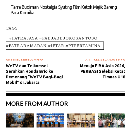
Tarra Budiman Nostalgia Syuting Film Ketok Mejik Bareng
Para Komika
TAGS
#PATRAJASA #FADJARDJOKOSANTOSO
#PATRARAMADAN #IFTAR #PTPERTAMINA
ARTIKEL SEBELUMNYA
ARTIKEL SELANJUTNYA
WeTV dan Telkomsel
Menuju FIBA Asia 2026,
Serahkan Honda Brio ke
PERBASI Seleksi Ketat
Pemenang “WeTV Bagi-Bagi
Timnas U18
Mobil” di Jakarta
MORE FROM AUTHOR