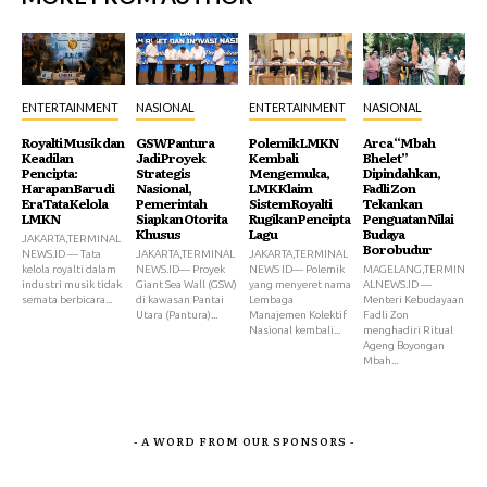
ENTERTAINMENT
NASIONAL
ENTERTAINMENT
NASIONAL
Royalti Musik dan
GSW Pantura
Polemik LMKN
Arca “Mbah
Keadilan
Jadi Proyek
Kembali
Bhelet”
Pencipta:
Strategis
Mengemuka,
Dipindahkan,
Harapan Baru di
Nasional,
LMK Klaim
Fadli Zon
Era Tata Kelola
Pemerintah
Sistem Royalti
Tekankan
LMKN
Siapkan Otorita
Rugikan Pencipta
Penguatan Nilai
Khusus
Lagu
Budaya
JAKARTA,TERMINAL
Borobudur
NEWS.ID — Tata
JAKARTA,TERMINAL
JAKARTA,TERMINAL
kelola royalti dalam
NEWS.ID— Proyek
NEWS ID— Polemik
MAGELANG,TERMIN
industri musik tidak
Giant Sea Wall (GSW)
yang menyeret nama
ALNEWS.ID —
semata berbicara...
di kawasan Pantai
Lembaga
Menteri Kebudayaan
Utara (Pantura)...
Manajemen Kolektif
Fadli Zon
Nasional kembali...
menghadiri Ritual
Ageng Boyongan
Mbah...
- A WORD FROM OUR SPONSORS -