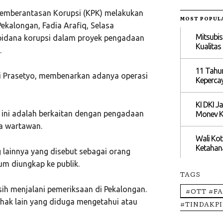
Pemberantasan Korupsi (KPK) melakukan
MOST POPUL
ekalongan, Fadia Arafiq, Selasa
Mitsubis
 pidana korupsi dalam proyek pengadaan
Kualita
.
11 Tahun
i Prasetyo, membenarkan adanya operasi
Kepercay
KI DKI J
 ini adalah berkaitan dengan pengadaan
Monev Ke
da wartawan.
Wali Kot
Ketahan
 lainnya yang disebut sebagai orang
um diungkap ke publik.
TAGS
ih menjalani pemeriksaan di Pekalongan.
#OTT #F
ihak lain yang diduga mengetahui atau
#TINDAKP