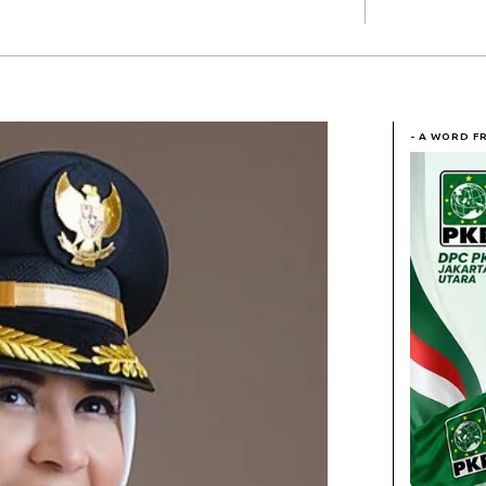
- A WORD F