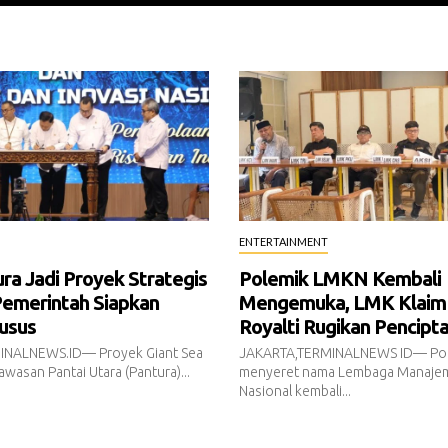
ENTERTAINMENT
a Jadi Proyek Strategis
Polemik LMKN Kembali
Pemerintah Siapkan
Mengemuka, LMK Klaim
usus
Royalti Rugikan Pencipt
INALNEWS.ID— Proyek Giant Sea
JAKARTA,TERMINALNEWS ID— Pol
awasan Pantai Utara (Pantura)...
menyeret nama Lembaga Manajem
Nasional kembali...