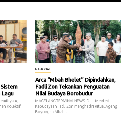
NASIONAL
Arca “Mbah Bhelet” Dipindahkan,
 Sistem
Fadli Zon Tekankan Penguatan
a Lagu
Nilai Budaya Borobudur
emik yang
MAGELANG,TERMINALNEWS.ID — Menteri
en Kolektif
Kebudayaan Fadli Zon menghadiri Ritual Ageng
Boyongan Mbah...