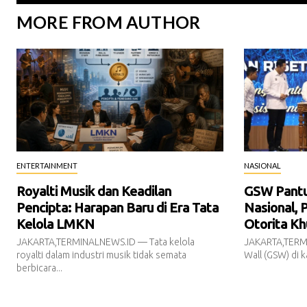
MORE FROM AUTHOR
ENTERTAINMENT
NASIONAL
Royalti Musik dan Keadilan
GSW Pantur
Pencipta: Harapan Baru di Era Tata
Nasional, 
Kelola LMKN
Otorita Kh
JAKARTA,TERMINALNEWS.ID — Tata kelola
JAKARTA,TERM
royalti dalam industri musik tidak semata
Wall (GSW) di k
berbicara...