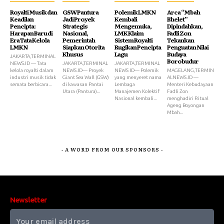
Royalti Musik dan
GSW Pantura
Polemik LMKN
Arca “Mbah
Keadilan
Jadi Proyek
Kembali
Bhelet”
Pencipta:
Strategis
Mengemuka,
Dipindahkan,
Harapan Baru di
Nasional,
LMK Klaim
Fadli Zon
Era Tata Kelola
Pemerintah
Sistem Royalti
Tekankan
LMKN
Siapkan Otorita
Rugikan Pencipta
Penguatan Nilai
Khusus
Lagu
Budaya
JAKARTA,TERMINAL
Borobudur
NEWS.ID — Tata
JAKARTA,TERMINAL
JAKARTA,TERMINAL
kelola royalti dalam
NEWS.ID— Proyek
NEWS ID— Polemik
MAGELANG,TERMIN
industri musik tidak
Giant Sea Wall (GSW)
yang menyeret nama
ALNEWS.ID —
semata berbicara...
di kawasan Pantai
Lembaga
Menteri Kebudayaan
Utara (Pantura)...
Manajemen Kolektif
Fadli Zon
Nasional kembali...
menghadiri Ritual
Ageng Boyongan
Mbah...
- A WORD FROM OUR SPONSORS -
Newsletter