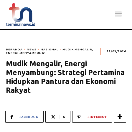
BERANDA
NEWS
NASIONAL
MUDIK MENGALIR,
22/03/2026
ENERGI MENYAMBUNG:...
Mudik Mengalir, Energi
Menyambung: Strategi Pertamina
Hidupkan Pantura dan Ekonomi
Rakyat
FACEBOOK
X
PINTEREST