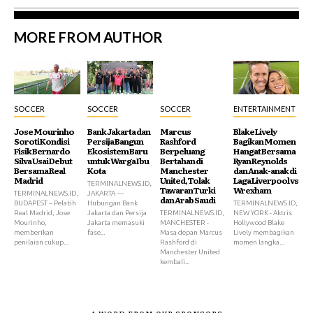
MORE FROM AUTHOR
SOCCER
SOCCER
SOCCER
ENTERTAINMENT
Jose Mourinho
Bank Jakarta dan
Marcus
Blake Lively
Soroti Kondisi
Persija Bangun
Rashford
Bagikan Momen
Fisik Bernardo
Ekosistem Baru
Berpeluang
Hangat Bersama
Silva Usai Debut
untuk Warga Ibu
Bertahan di
Ryan Reynolds
Bersama Real
Kota
Manchester
dan Anak-anak di
Madrid
United, Tolak
Laga Liverpool vs
TERMINALNEWS.ID,
Tawaran Turki
Wrexham
TERMINALNEWS.ID,
JAKARTA —
dan Arab Saudi
BUDAPEST – Pelatih
Hubungan Bank
TERMINALNEWS.ID,
Real Madrid, Jose
Jakarta dan Persija
TERMINALNEWS.ID,
NEW YORK - Aktris
Mourinho,
Jakarta memasuki
MANCHESTER -
Hollywood Blake
memberikan
fase...
Masa depan Marcus
Lively membagikan
penilaian cukup...
Rashford di
momen langka...
Manchester United
kembali...