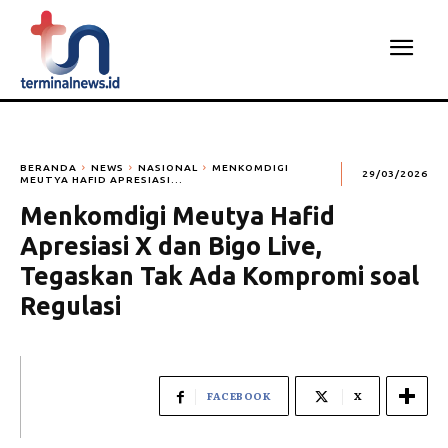
BERANDA
NEWS
NASIONAL
MENKOMDIGI
29/03/2026
MEUTYA HAFID APRESIASI...
Menkomdigi Meutya Hafid
Apresiasi X dan Bigo Live,
Tegaskan Tak Ada Kompromi soal
Regulasi
FACEBOOK
X