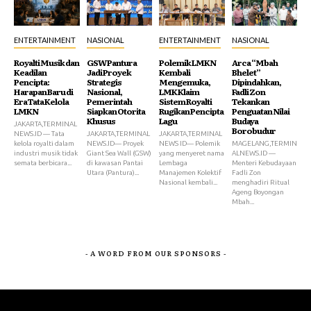
ENTERTAINMENT
NASIONAL
ENTERTAINMENT
NASIONAL
Royalti Musik dan
GSW Pantura
Polemik LMKN
Arca “Mbah
Keadilan
Jadi Proyek
Kembali
Bhelet”
Pencipta:
Strategis
Mengemuka,
Dipindahkan,
Harapan Baru di
Nasional,
LMK Klaim
Fadli Zon
Era Tata Kelola
Pemerintah
Sistem Royalti
Tekankan
LMKN
Siapkan Otorita
Rugikan Pencipta
Penguatan Nilai
Khusus
Lagu
Budaya
JAKARTA,TERMINAL
Borobudur
NEWS.ID — Tata
JAKARTA,TERMINAL
JAKARTA,TERMINAL
kelola royalti dalam
NEWS.ID— Proyek
NEWS ID— Polemik
MAGELANG,TERMIN
industri musik tidak
Giant Sea Wall (GSW)
yang menyeret nama
ALNEWS.ID —
semata berbicara...
di kawasan Pantai
Lembaga
Menteri Kebudayaan
Utara (Pantura)...
Manajemen Kolektif
Fadli Zon
Nasional kembali...
menghadiri Ritual
Ageng Boyongan
Mbah...
- A WORD FROM OUR SPONSORS -