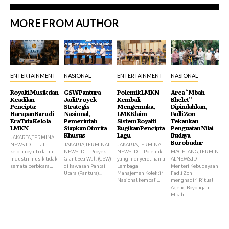
MORE FROM AUTHOR
ENTERTAINMENT
NASIONAL
ENTERTAINMENT
NASIONAL
Royalti Musik dan
GSW Pantura
Polemik LMKN
Arca “Mbah
Keadilan
Jadi Proyek
Kembali
Bhelet”
Pencipta:
Strategis
Mengemuka,
Dipindahkan,
Harapan Baru di
Nasional,
LMK Klaim
Fadli Zon
Era Tata Kelola
Pemerintah
Sistem Royalti
Tekankan
LMKN
Siapkan Otorita
Rugikan Pencipta
Penguatan Nilai
Khusus
Lagu
Budaya
JAKARTA,TERMINAL
Borobudur
NEWS.ID — Tata
JAKARTA,TERMINAL
JAKARTA,TERMINAL
kelola royalti dalam
NEWS.ID— Proyek
NEWS ID— Polemik
MAGELANG,TERMIN
industri musik tidak
Giant Sea Wall (GSW)
yang menyeret nama
ALNEWS.ID —
semata berbicara...
di kawasan Pantai
Lembaga
Menteri Kebudayaan
Utara (Pantura)...
Manajemen Kolektif
Fadli Zon
Nasional kembali...
menghadiri Ritual
Ageng Boyongan
Mbah...