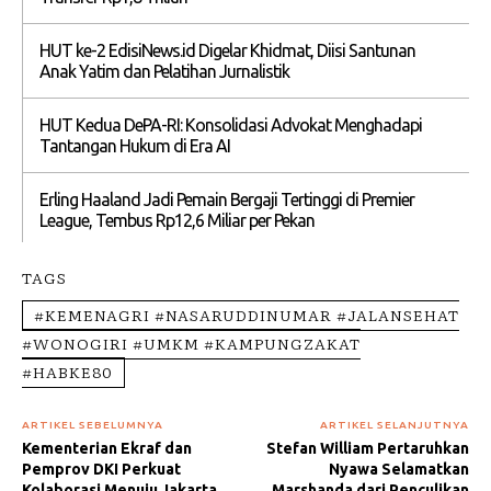
HUT ke-2 EdisiNews.id Digelar Khidmat, Diisi Santunan
Anak Yatim dan Pelatihan Jurnalistik
HUT Kedua DePA-RI: Konsolidasi Advokat Menghadapi
Tantangan Hukum di Era AI
Erling Haaland Jadi Pemain Bergaji Tertinggi di Premier
League, Tembus Rp12,6 Miliar per Pekan
TAGS
#KEMENAGRI #NASARUDDINUMAR #JALANSEHAT
#WONOGIRI #UMKM #KAMPUNGZAKAT
#HABKE80
ARTIKEL SEBELUMNYA
ARTIKEL SELANJUTNYA
Kementerian Ekraf dan
Stefan William Pertaruhkan
Pemprov DKI Perkuat
Nyawa Selamatkan
Kolaborasi Menuju Jakarta
Marshanda dari Penculikan