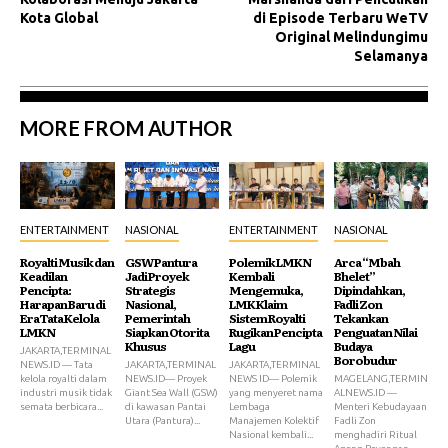
Kota Global
di Episode Terbaru WeTV
Original Melindungimu
Selamanya
MORE FROM AUTHOR
ENTERTAINMENT
NASIONAL
ENTERTAINMENT
NASIONAL
Royalti Musik dan
GSW Pantura
Polemik LMKN
Arca “Mbah
Keadilan
Jadi Proyek
Kembali
Bhelet”
Pencipta:
Strategis
Mengemuka,
Dipindahkan,
Harapan Baru di
Nasional,
LMK Klaim
Fadli Zon
Era Tata Kelola
Pemerintah
Sistem Royalti
Tekankan
LMKN
Siapkan Otorita
Rugikan Pencipta
Penguatan Nilai
Khusus
Lagu
Budaya
JAKARTA,TERMINAL
Borobudur
NEWS.ID — Tata
JAKARTA,TERMINAL
JAKARTA,TERMINAL
kelola royalti dalam
NEWS.ID— Proyek
NEWS ID— Polemik
MAGELANG,TERMIN
industri musik tidak
Giant Sea Wall (GSW)
yang menyeret nama
ALNEWS.ID —
semata berbicara...
di kawasan Pantai
Lembaga
Menteri Kebudayaan
Utara (Pantura)...
Manajemen Kolektif
Fadli Zon
Nasional kembali...
menghadiri Ritual