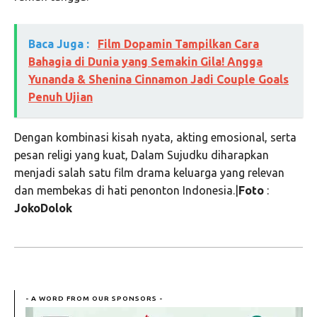
Baca Juga :
Film Dopamin Tampilkan Cara
Bahagia di Dunia yang Semakin Gila! Angga
Yunanda & Shenina Cinnamon Jadi Couple Goals
Penuh Ujian
Dengan kombinasi kisah nyata, akting emosional, serta
pesan religi yang kuat, Dalam Sujudku diharapkan
menjadi salah satu film drama keluarga yang relevan
dan membekas di hati penonton Indonesia.|
Foto
:
JokoDolok
- A WORD FROM OUR SPONSORS -