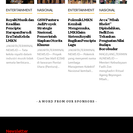
ENTERTAINMENT
NASIONAL
ENTERTAINMENT
NASIONAL
Royalti Musik dan
GSW Pantura
Polemik LMKN
Arca “Mbah
Keadilan
Jadi Proyek
Kembali
Bhelet”
Pencipta:
Strategis
Mengemuka,
Dipindahkan,
Harapan Baru di
Nasional,
LMK Klaim
Fadli Zon
Era Tata Kelola
Pemerintah
Sistem Royalti
Tekankan
LMKN
Siapkan Otorita
Rugikan Pencipta
Penguatan Nilai
Khusus
Lagu
Budaya
JAKARTA,TERMINAL
Borobudur
NEWS.ID — Tata
JAKARTA,TERMINAL
JAKARTA,TERMINAL
kelola royalti dalam
NEWS.ID— Proyek
NEWS ID— Polemik
MAGELANG,TERMIN
industri musik tidak
Giant Sea Wall (GSW)
yang menyeret nama
ALNEWS.ID —
semata berbicara...
di kawasan Pantai
Lembaga
Menteri Kebudayaan
Utara (Pantura)...
Manajemen Kolektif
Fadli Zon
Nasional kembali...
menghadiri Ritual
Ageng Boyongan
Mbah...
- A WORD FROM OUR SPONSORS -
Newsletter