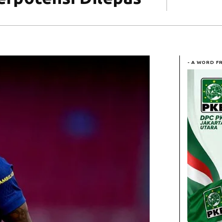
- A WORD F