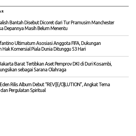
AR
alish Bantah Disebut Dicoret dari Tur Pramusim Manchester
asa Depannya Masih Belum Menentu
nfantino Ultimatum Asosiasi Anggota FIFA, Dukungan
n Hak Komersial Piala Dunia Ditunggu 53 Hari
akarta Barat Tertibkan Aset Pemprov DKI di Duri Kosambi,
ungsikan sebagai Sarana Olahraga
 Eden Rilis Album Debut “REV[E/O]LUTION”, Angkat Tema
 dan Pergulatan Spiritual