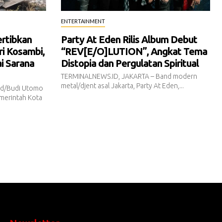
ENTERTAINMENT
ertibkan
Party At Eden Rilis Album Debut
i Kosambi,
“REV[E/O]LUTION”, Angkat Tema
i Sarana
Distopia dan Pergulatan Spiritual
TERMINALNEWS.ID, JAKARTA – Band modern
metal/djent asal Jakarta, Party At Eden,...
id/Budi Utomo
merintah Kota