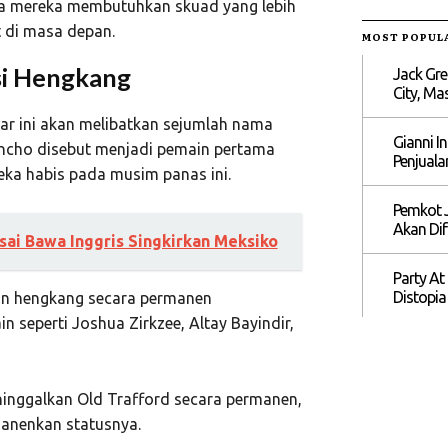
gga mereka membutuhkan skuad yang lebih
 di masa depan.
MOST POPUL
si Hengkang
Jack Gre
City, M
ar ini akan melibatkan sejumlah nama
Gianni I
ncho
disebut menjadi pemain pertama
Penjuala
eka habis pada musim panas ini.
Pemkot J
Akan Dif
sai Bawa Inggris Singkirkan Meksiko
Party At
Distopia
an hengkang secara permanen
in seperti
Joshua Zirkzee
,
Altay Bayindir
,
inggalkan Old Trafford secara permanen,
anenkan statusnya.