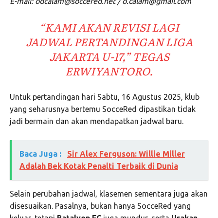
E-mail: odcalam@soccered.net / o.calam@gmail.com
“KAMI AKAN REVISI LAGI
JADWAL PERTANDINGAN LIGA
JAKARTA U-17,” TEGAS
ERWIYANTORO.
Untuk pertandingan hari Sabtu, 16 Agustus 2025, klub
yang seharusnya bertemu SocceRed dipastikan tidak
jadi bermain dan akan mendapatkan jadwal baru.
Baca Juga :
Sir Alex Ferguson: Willie Miller
Adalah Bek Kotak Penalti Terbaik di Dunia
Selain perubahan jadwal, klasemen sementara juga akan
disesuaikan. Pasalnya, bukan hanya SocceRed yang
keluar, tetapi
Batalyon FC
juga mundur, serta
Urakan