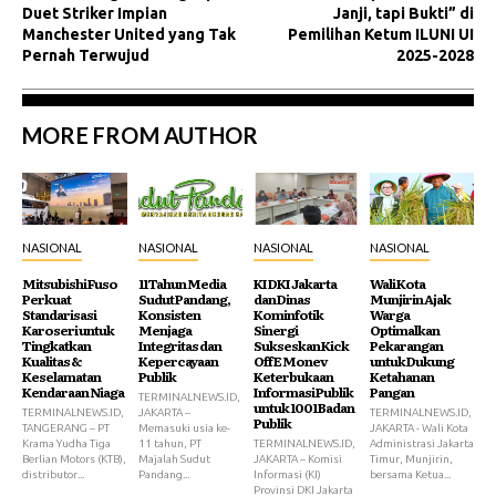
Duet Striker Impian
Janji, tapi Bukti” di
Manchester United yang Tak
Pemilihan Ketum ILUNI UI
Pernah Terwujud
2025-2028
MORE FROM AUTHOR
NASIONAL
NASIONAL
NASIONAL
NASIONAL
Mitsubishi Fuso
11 Tahun Media
KI DKI Jakarta
Wali Kota
Perkuat
Sudut Pandang,
dan Dinas
Munjirin Ajak
Standarisasi
Konsisten
Kominfotik
Warga
Karoseri untuk
Menjaga
Sinergi
Optimalkan
Tingkatkan
Integritas dan
Sukseskan Kick
Pekarangan
Kualitas &
Kepercayaan
Off E Monev
untuk Dukung
Keselamatan
Publik
Keterbukaan
Ketahanan
Kendaraan Niaga
Informasi Publik
Pangan
TERMINALNEWS.ID,
untuk 1001 Badan
TERMINALNEWS.ID,
JAKARTA –
TERMINALNEWS.ID,
Publik
TANGERANG – PT
Memasuki usia ke-
JAKARTA - Wali Kota
Krama Yudha Tiga
11 tahun, PT
TERMINALNEWS.ID,
Administrasi Jakarta
Berlian Motors (KTB),
Majalah Sudut
JAKARTA – Komisi
Timur, Munjirin,
distributor...
Pandang...
Informasi (KI)
bersama Ketua...
Provinsi DKI Jakarta