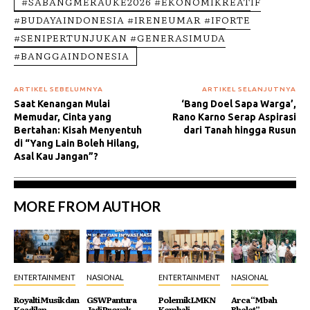
#SABANGMERAUKE2026 #EKONOMIKREATIF
#BUDAYAINDONESIA #IRENEUMAR #IFORTE
#SENIPERTUNJUKAN #GENERASIMUDA
#BANGGAINDONESIA
ARTIKEL SEBELUMNYA
ARTIKEL SELANJUTNYA
Saat Kenangan Mulai
‘Bang Doel Sapa Warga’,
Memudar, Cinta yang
Rano Karno Serap Aspirasi
Bertahan: Kisah Menyentuh
dari Tanah hingga Rusun
di “Yang Lain Boleh Hilang,
Asal Kau Jangan”?
MORE FROM AUTHOR
ENTERTAINMENT
NASIONAL
ENTERTAINMENT
NASIONAL
Royalti Musik dan
GSW Pantura
Polemik LMKN
Arca “Mbah
Keadilan
Jadi Proyek
Kembali
Bhelet”