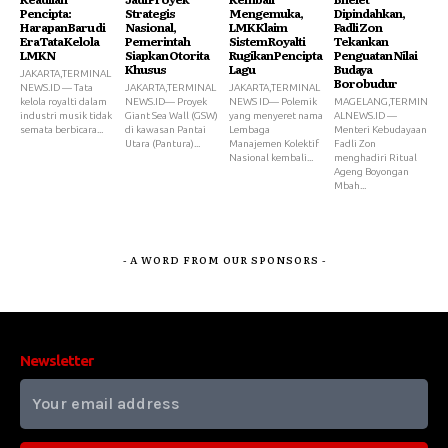
Pencipta:
Strategis
Mengemuka,
Dipindahkan,
Harapan Baru di
Nasional,
LMK Klaim
Fadli Zon
Era Tata Kelola
Pemerintah
Sistem Royalti
Tekankan
LMKN
Siapkan Otorita
Rugikan Pencipta
Penguatan Nilai
Khusus
Lagu
Budaya
JAKARTA,TERMINAL
Borobudur
NEWS.ID — Tata
JAKARTA,TERMINAL
JAKARTA,TERMINAL
kelola royalti dalam
NEWS.ID— Proyek
NEWS ID— Polemik
MAGELANG,TERMIN
industri musik tidak
Giant Sea Wall (GSW)
yang menyeret nama
ALNEWS.ID —
semata berbicara...
di kawasan Pantai
Lembaga
Menteri Kebudayaan
Utara (Pantura)...
Manajemen Kolektif
Fadli Zon
Nasional kembali...
menghadiri Ritual
Ageng Boyongan
Mbah...
- A WORD FROM OUR SPONSORS -
Newsletter