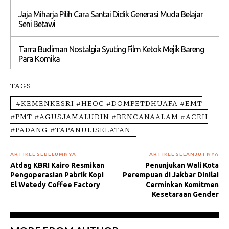
Jaja Miharja Pilih Cara Santai Didik Generasi Muda Belajar
Seni Betawi
Tarra Budiman Nostalgia Syuting Film Ketok Mejik Bareng
Para Komika
TAGS
#KEMENKESRI #HEOC #DOMPETDHUAFA #EMT
#PMT #AGUSJAMALUDIN #BENCANAALAM #ACEH
#PADANG #TAPANULISELATAN
ARTIKEL SEBELUMNYA
ARTIKEL SELANJUTNYA
Atdag KBRI Kairo Resmikan
Penunjukan Wali Kota
Pengoperasian Pabrik Kopi
Perempuan di Jakbar Dinilai
El Wetedy Coffee Factory
Cerminkan Komitmen
Kesetaraan Gender