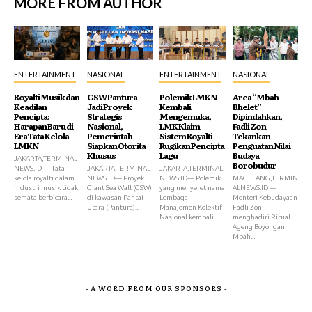
MORE FROM AUTHOR
ENTERTAINMENT
NASIONAL
ENTERTAINMENT
NASIONAL
Royalti Musik dan
GSW Pantura
Polemik LMKN
Arca “Mbah
Keadilan
Jadi Proyek
Kembali
Bhelet”
Pencipta:
Strategis
Mengemuka,
Dipindahkan,
Harapan Baru di
Nasional,
LMK Klaim
Fadli Zon
Era Tata Kelola
Pemerintah
Sistem Royalti
Tekankan
LMKN
Siapkan Otorita
Rugikan Pencipta
Penguatan Nilai
Khusus
Lagu
Budaya
JAKARTA,TERMINAL
Borobudur
NEWS.ID — Tata
JAKARTA,TERMINAL
JAKARTA,TERMINAL
kelola royalti dalam
NEWS.ID— Proyek
NEWS ID— Polemik
MAGELANG,TERMIN
industri musik tidak
Giant Sea Wall (GSW)
yang menyeret nama
ALNEWS.ID —
semata berbicara...
di kawasan Pantai
Lembaga
Menteri Kebudayaan
Utara (Pantura)...
Manajemen Kolektif
Fadli Zon
Nasional kembali...
menghadiri Ritual
Ageng Boyongan
Mbah...
- A WORD FROM OUR SPONSORS -