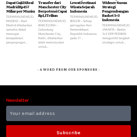
Dapat Gaji Di Real
Transfer dari
Lewat Destinasi
Widmer Susun
Madrid Rp457
Manchester City
Wisata Sejarah
Strategi
Miliar per Musim
Berpotensi Capai
Indonesia
Pengembangan
Rp1,1 Triliun
Basket 3×3
TERMINALNEWS.ID,
TERMINALNEWS.ID,
Indonesia
MADRID – Real
TERMINALNEWS.ID,
BOGOR – Setiap
Madrid dikabarkan
BARCELONA –
peringatan Hari
TERMINALNEWS.ID,
semakin dekat
Gelandang
Kemerdekaan
JAKARTA – Badan
mencapai
Manchester City,
Republik Indonesia
3x3 DPP PERBASI
kesepakatan
Rodri, dikabarkan
pada 17...
mengambil langkah
perpanjangan...
telah memutuskan
strategis untuk...
untuk...
- A WORD FROM OUR SPONSORS -
Newsletter
Subscribe