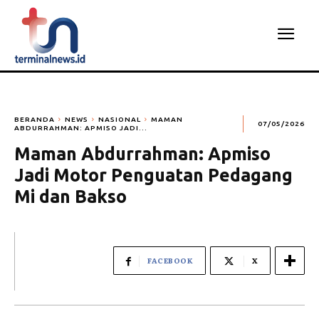
BERANDA
NEWS
NASIONAL
MAMAN
07/05/2026
ABDURRAHMAN: APMISO JADI...
Maman Abdurrahman: Apmiso
Jadi Motor Penguatan Pedagang
Mi dan Bakso
FACEBOOK
X