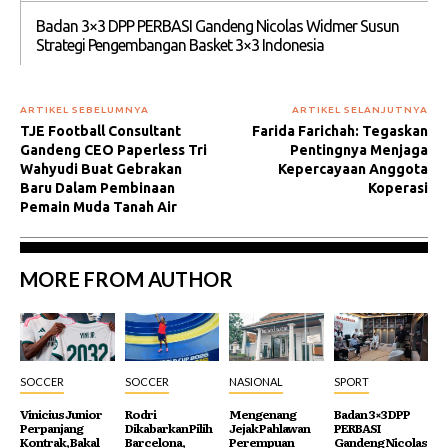
Badan 3×3 DPP PERBASI Gandeng Nicolas Widmer Susun
Strategi Pengembangan Basket 3×3 Indonesia
ARTIKEL SEBELUMNYA
ARTIKEL SELANJUTNYA
TJE Football Consultant
Farida Farichah: Tegaskan
Gandeng CEO Paperless Tri
Pentingnya Menjaga
Wahyudi Buat Gebrakan
Kepercayaan Anggota
Baru Dalam Pembinaan
Koperasi
Pemain Muda Tanah Air
MORE FROM AUTHOR
SOCCER
SOCCER
NASIONAL
SPORT
Vinicius Junior
Rodri
Mengenang
Badan 3×3 DPP
Perpanjang
Dikabarkan Pilih
Jejak Pahlawan
PERBASI
Kontrak, Bakal
Barcelona,
Perempuan
Gandeng Nicolas