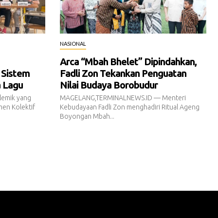
NASIONAL
Arca “Mbah Bhelet” Dipindahkan,
 Sistem
Fadli Zon Tekankan Penguatan
a Lagu
Nilai Budaya Borobudur
emik yang
MAGELANG,TERMINALNEWS.ID — Menteri
en Kolektif
Kebudayaan Fadli Zon menghadiri Ritual Ageng
Boyongan Mbah...