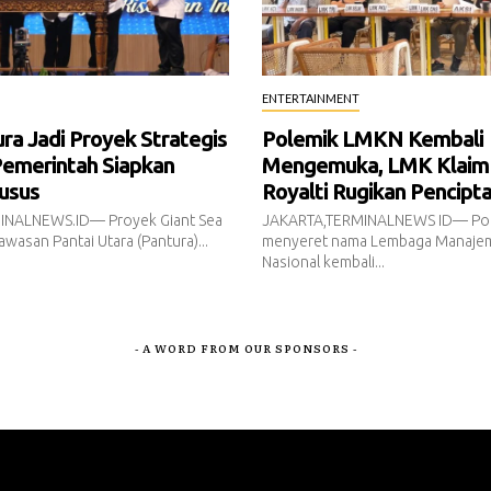
ENTERTAINMENT
a Jadi Proyek Strategis
Polemik LMKN Kembali
Pemerintah Siapkan
Mengemuka, LMK Klaim
usus
Royalti Rugikan Pencipt
INALNEWS.ID— Proyek Giant Sea
JAKARTA,TERMINALNEWS ID— Pol
awasan Pantai Utara (Pantura)...
menyeret nama Lembaga Manajem
Nasional kembali...
- A WORD FROM OUR SPONSORS -