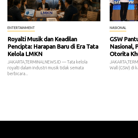
ENTERTAINMENT
NASIONAL
Royalti Musik dan Keadilan
GSW Pantur
Pencipta: Harapan Baru di Era Tata
Nasional, 
Kelola LMKN
Otorita Kh
JAKARTA,TERMINALNEWS.ID — Tata kelola
JAKARTA,TERM
royalti dalam industri musik tidak semata
Wall (GSW) di k
berbicara...