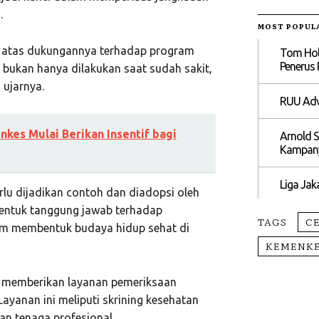
.
MOST POPUL
, atas dukungannya terhadap program
Tom Hol
Penerus 
 bukan hanya dilakukan saat sudah sakit,
 ujarnya.
RUU Advo
kes Mulai Berikan Insentif bagi
Arnold 
Kampany
Liga Ja
lu dijadikan contoh dan diadopsi oleh
bentuk tanggung jawab terhadap
TAGS
C
am membentuk budaya hidup sehat di
KEMENK
c memberikan layanan pemeriksaan
ayanan ini meliputi skrining kesehatan
an tenaga profesional.