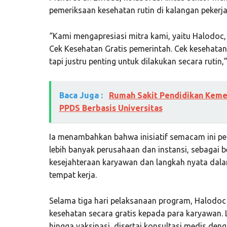
pemeriksaan kesehatan rutin di kalangan pekerja
“Kami mengapresiasi mitra kami, yaitu Halodoc
Cek Kesehatan Gratis pemerintah. Cek kesehatan
tapi justru penting untuk dilakukan secara rutin,”
Baca Juga :
Rumah Sakit Pendidikan Kemen
PPDS Berbasis Universitas
Ia menambahkan bahwa inisiatif semacam ini per
lebih banyak perusahaan dan instansi, sebagai 
kesejahteraan karyawan dan langkah nyata dal
tempat kerja.
Selama tiga hari pelaksanaan program, Halodo
kesehatan secara gratis kepada para karyawan. L
hingga vaksinasi, disertai konsultasi medis deng