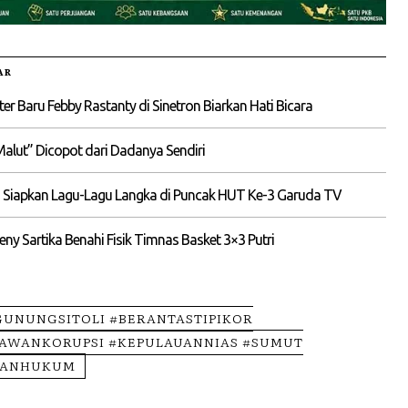
AR
kter Baru Febby Rastanty di Sinetron Biarkan Hati Bicara
Malut” Dicopot dari Dadanya Sendiri
 Siapkan Lagu-Lagu Langka di Puncak HUT Ke-3 Garuda TV
ny Sartika Benahi Fisik Timnas Basket 3×3 Putri
GUNUNGSITOLI #BERANTASTIPIKOR
AWANKORUPSI #KEPULAUANNIAS #SUMUT
KANHUKUM