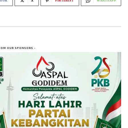
BOOK
X
PINTEREST
WHATSAPP
ROM OUR SPONSORS -