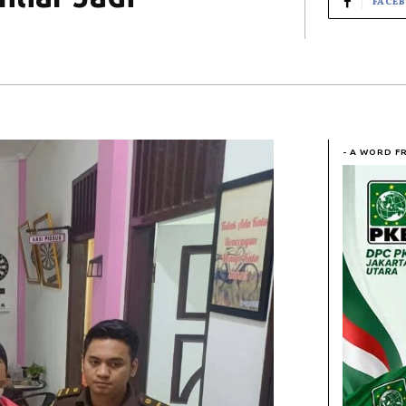
FACE
- A WORD F