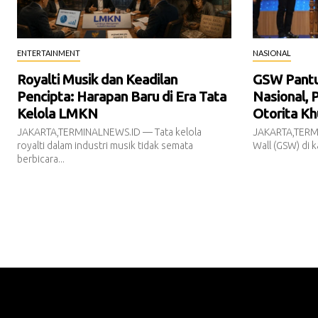
ENTERTAINMENT
NASIONAL
Royalti Musik dan Keadilan
GSW Pantur
Pencipta: Harapan Baru di Era Tata
Nasional, 
Kelola LMKN
Otorita Kh
JAKARTA,TERMINALNEWS.ID — Tata kelola
JAKARTA,TERM
royalti dalam industri musik tidak semata
Wall (GSW) di k
berbicara...