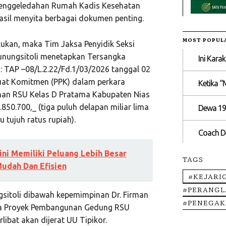
Penggeledahan Rumah Kadis Kesehatan
asil menyita berbagai dokumen penting.
MOST POPUL
akukan, maka Tim Jaksa Penyidik Seksi
unungsitoli menetapkan Tersangka
Ini Kara
 TAP –08/L.2.22/Fd.1/03/2026 tanggal 02
uat Komitmen (PPK) dalam perkara
Ketika “
an RSU Kelas D Pratama Kabupaten Nias
850.700,_ (tiga puluh delapan miliar lima
Dewa 19
u tujuh ratus rupiah).
Coach De
ni Memiliki Peluang Lebih Besar
TAGS
udah Dan Efisien
#KEJARI
#PERANGL
gsitoli dibawah kepemimpinan Dr. Firman
#PENEGA
da Proyek Pembangunan Gedung RSU
ibat akan dijerat UU Tipikor.