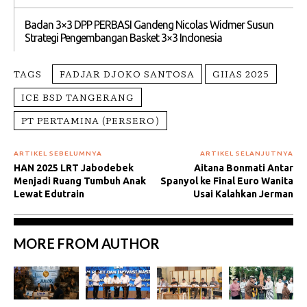
Badan 3×3 DPP PERBASI Gandeng Nicolas Widmer Susun
Strategi Pengembangan Basket 3×3 Indonesia
TAGS
FADJAR DJOKO SANTOSA
GIIAS 2025
ICE BSD TANGERANG
PT PERTAMINA (PERSERO)
ARTIKEL SEBELUMNYA
ARTIKEL SELANJUTNYA
HAN 2025 LRT Jabodebek
Aitana Bonmati Antar
Menjadi Ruang Tumbuh Anak
Spanyol ke Final Euro Wanita
Lewat Edutrain
Usai Kalahkan Jerman
MORE FROM AUTHOR