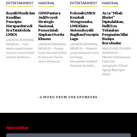
ENTERTAINMENT
NASIONAL
ENTERTAINMENT
NASIONAL
Royalti Musik dan
GSW Pantura
Polemik LMKN
Arca “Mbah
Keadilan
Jadi Proyek
Kembali
Bhelet”
Pencipta:
Strategis
Mengemuka,
Dipindahkan,
Harapan Baru di
Nasional,
LMK Klaim
Fadli Zon
Era Tata Kelola
Pemerintah
Sistem Royalti
Tekankan
LMKN
Siapkan Otorita
Rugikan Pencipta
Penguatan Nilai
Khusus
Lagu
Budaya
JAKARTA,TERMINAL
Borobudur
NEWS.ID — Tata
JAKARTA,TERMINAL
JAKARTA,TERMINAL
kelola royalti dalam
NEWS.ID— Proyek
NEWS ID— Polemik
MAGELANG,TERMIN
industri musik tidak
Giant Sea Wall (GSW)
yang menyeret nama
ALNEWS.ID —
semata berbicara...
di kawasan Pantai
Lembaga
Menteri Kebudayaan
Utara (Pantura)...
Manajemen Kolektif
Fadli Zon
Nasional kembali...
menghadiri Ritual
Ageng Boyongan
Mbah...
- A WORD FROM OUR SPONSORS -
Newsletter