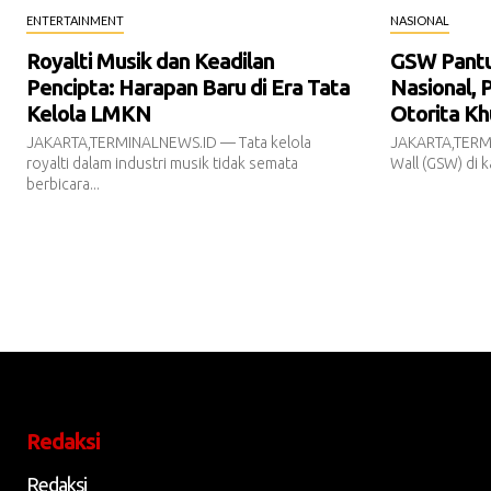
ENTERTAINMENT
NASIONAL
Royalti Musik dan Keadilan
GSW Pantur
Pencipta: Harapan Baru di Era Tata
Nasional, 
Kelola LMKN
Otorita Kh
JAKARTA,TERMINALNEWS.ID — Tata kelola
JAKARTA,TERM
royalti dalam industri musik tidak semata
Wall (GSW) di k
berbicara...
Redaksi
Redaksi