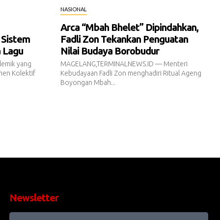
NASIONAL
Arca “Mbah Bhelet” Dipindahkan,
 Sistem
Fadli Zon Tekankan Penguatan
a Lagu
Nilai Budaya Borobudur
emik yang
MAGELANG,TERMINALNEWS.ID — Menteri
en Kolektif
Kebudayaan Fadli Zon menghadiri Ritual Ageng
Boyongan Mbah...
Newsletter