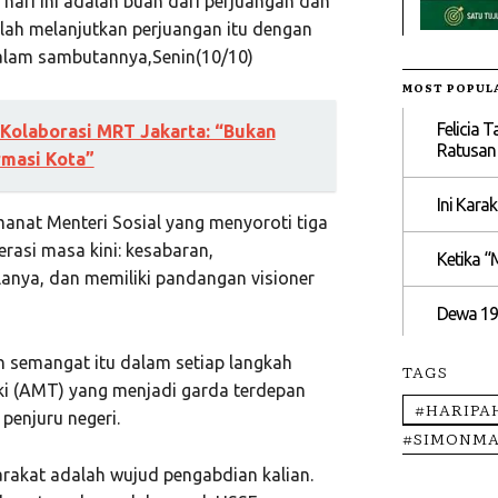
hari ini adalah buah dari perjuangan dan
lah melanjutkan perjuangan itu dengan
dalam sambutannya,Senin(10/10)
MOST POPUL
Felicia 
Kolaborasi MRT Jakarta: “Bukan
Ratusan
rmasi Kota”
Ini Kara
nat Menteri Sosial yang menyoroti tiga
rasi masa kini: kesabaran,
Ketika “
anya, dan memiliki pandangan visioner
Dewa 19
 semangat itu dalam setiap langkah
TAGS
ki (AMT) yang menjadi garda terdepan
#HARIPA
penjuru negeri.
#SIMONMA
rakat adalah wujud pengabdian kalian.