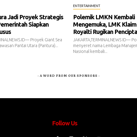
ENTERTAINMENT
a Jadi Proyek Strategis
Polemik LMKN Kembali
Pemerintah Siapkan
Mengemuka, LMK Klaim
usus
Royalti Rugikan Pencipt
INALNEWS.ID— Proyek Giant Sea
JAKARTA,TERMINALNEWS ID— Pol
awasan Pantai Utara (Pantura)...
menyeret nama Lembaga Manajem
Nasional kembali...
- A WORD FROM OUR SPONSORS -
Follow Us