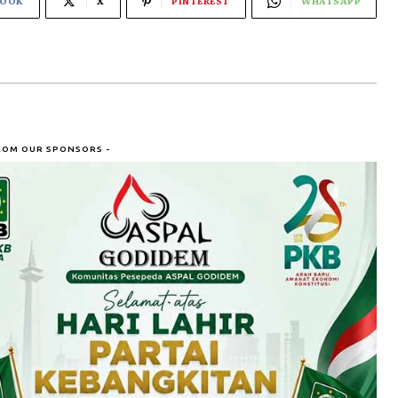
BOOK
X
PINTEREST
WHATSAPP
ROM OUR SPONSORS -