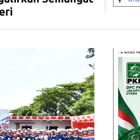
FACE
eri
- A WORD F