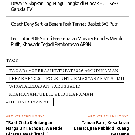
Dewa 19 Siapkan Lagu-Lagu Langka di Puncak HUT Ke-3
Garuda TV
Coach Deny Sartika Benahi Fisik Timnas Basket 3×3 Putri
Legislator PDIP Soroti Penempatan Manajer Kopdes Merah
Putih, Khawatir Terjadi Pemborosan APBN
TAGS
TAGAR: #OPERASIKETUPAT2026 #MUDIKAMAN
#LEBARAN2026 #POLRIUNTUKMASYARAKAT #TMII
#WISATALEBARAN #ARUSBALIK
#KEAMANANPUBLIK #LIBURANAMAN
#INDONESIAAMAN
ARTIKEL SEBELUMNYA
ARTIKEL SELANJUTNYA
“Saat Cinta Kehilangan
Taman Baru, Kesadaran
Harga Diri: Echoes, We Hide
Lama: Ujian Publik di Ruang
Bicara Lewat ‘ironi.’”
Bersama