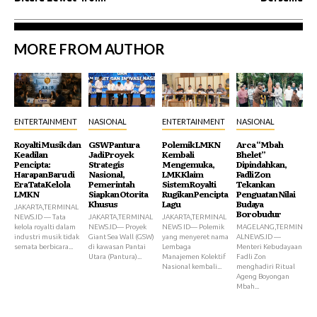
MORE FROM AUTHOR
ENTERTAINMENT
NASIONAL
ENTERTAINMENT
NASIONAL
Royalti Musik dan
GSW Pantura
Polemik LMKN
Arca “Mbah
Keadilan
Jadi Proyek
Kembali
Bhelet”
Pencipta:
Strategis
Mengemuka,
Dipindahkan,
Harapan Baru di
Nasional,
LMK Klaim
Fadli Zon
Era Tata Kelola
Pemerintah
Sistem Royalti
Tekankan
LMKN
Siapkan Otorita
Rugikan Pencipta
Penguatan Nilai
Khusus
Lagu
Budaya
JAKARTA,TERMINAL
Borobudur
NEWS.ID — Tata
JAKARTA,TERMINAL
JAKARTA,TERMINAL
kelola royalti dalam
NEWS.ID— Proyek
NEWS ID— Polemik
MAGELANG,TERMIN
industri musik tidak
Giant Sea Wall (GSW)
yang menyeret nama
ALNEWS.ID —
semata berbicara...
di kawasan Pantai
Lembaga
Menteri Kebudayaan
Utara (Pantura)...
Manajemen Kolektif
Fadli Zon
Nasional kembali...
menghadiri Ritual
Ageng Boyongan
Mbah...