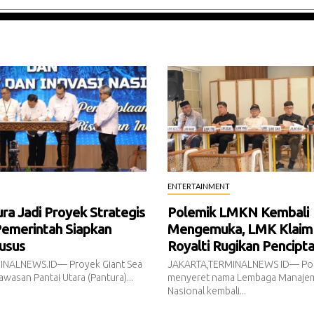
ENTERTAINMENT
a Jadi Proyek Strategis
Polemik LMKN Kembali
Pemerintah Siapkan
Mengemuka, LMK Klaim
usus
Royalti Rugikan Pencipt
INALNEWS.ID— Proyek Giant Sea
JAKARTA,TERMINALNEWS ID— Pol
awasan Pantai Utara (Pantura)...
menyeret nama Lembaga Manajem
Nasional kembali...