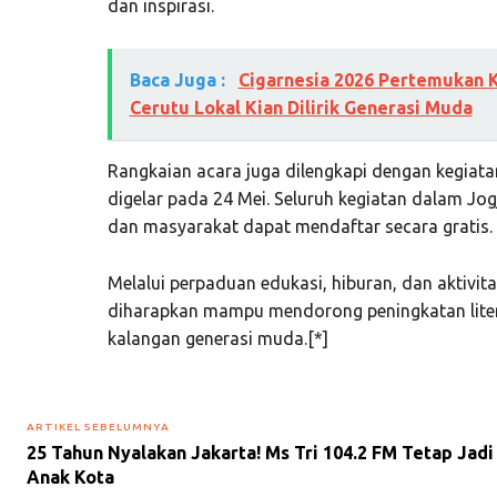
dan inspirasi.
Baca Juga :
Cigarnesia 2026 Pertemukan K
Cerutu Lokal Kian Dilirik Generasi Muda
Rangkaian acara juga dilengkapi dengan kegiata
digelar pada 24 Mei. Seluruh kegiatan dalam Jog
dan masyarakat dapat mendaftar secara gratis.
Melalui perpaduan edukasi, hiburan, dan aktivitas
diharapkan mampu mendorong peningkatan litera
kalangan generasi muda.[*]
ARTIKEL SEBELUMNYA
25 Tahun Nyalakan Jakarta! Ms Tri 104.2 FM Tetap Jadi 
Anak Kota