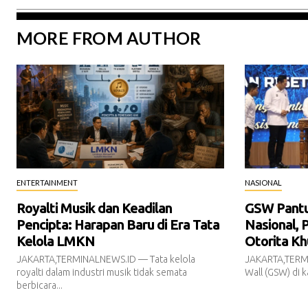
MORE FROM AUTHOR
ENTERTAINMENT
NASIONAL
Royalti Musik dan Keadilan
GSW Pantur
Pencipta: Harapan Baru di Era Tata
Nasional, 
Kelola LMKN
Otorita Kh
JAKARTA,TERMINALNEWS.ID — Tata kelola
JAKARTA,TERM
royalti dalam industri musik tidak semata
Wall (GSW) di k
berbicara...