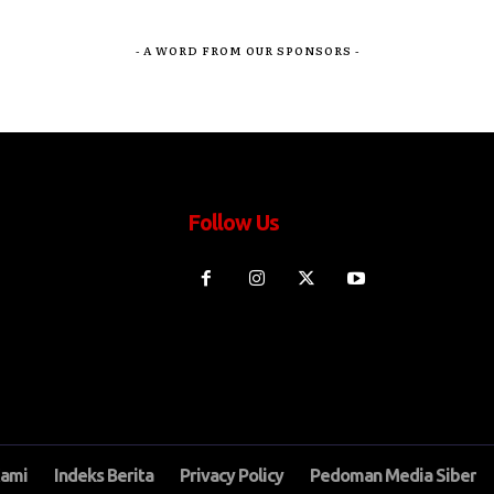
- A WORD FROM OUR SPONSORS -
Follow Us
Kami
Indeks Berita
Privacy Policy
Pedoman Media Siber