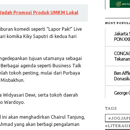
i Wadah Promosi Produk UMKM Lokal
MOST POPUL
buran komedi seperti “Lapor Pak!” Live
Jakarta 
ari komika Kiky Saputri di kedua hari
PON XXI
CONCACAF
 mengedepankan tujuan utamanya sebagai
Tekanan 
Berbagai agenda seperti Business Talk
lah tokoh penting, mulai dari Purbaya
Ben Affl
Donasika
 Misbakhun.
George C
ca Widyasari Dewi, serta tokoh daerah
to Wardoyo.
TAGS
l ini akan menghadirkan Chairul Tanjung,
#JOGJAF
i Ahmad yang akan berbagi pengalaman
#LITERAS