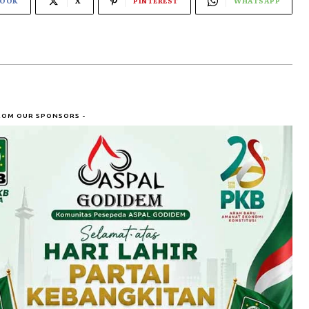
BOOK
X
PINTEREST
WHATSAPP
ROM OUR SPONSORS -