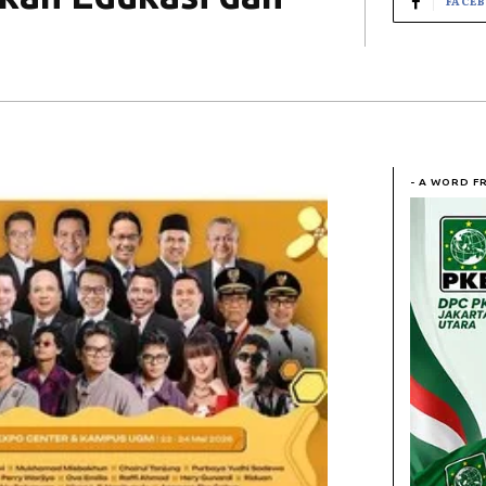
FACE
- A WORD F