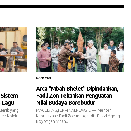
NASIONAL
Arca “Mbah Bhelet” Dipindahkan,
 Sistem
Fadli Zon Tekankan Penguatan
a Lagu
Nilai Budaya Borobudur
emik yang
MAGELANG,TERMINALNEWS.ID — Menteri
en Kolektif
Kebudayaan Fadli Zon menghadiri Ritual Ageng
Boyongan Mbah...