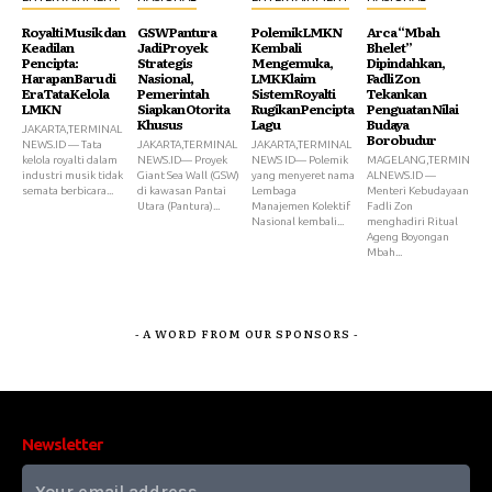
Royalti Musik dan
GSW Pantura
Polemik LMKN
Arca “Mbah
Keadilan
Jadi Proyek
Kembali
Bhelet”
Pencipta:
Strategis
Mengemuka,
Dipindahkan,
Harapan Baru di
Nasional,
LMK Klaim
Fadli Zon
Era Tata Kelola
Pemerintah
Sistem Royalti
Tekankan
LMKN
Siapkan Otorita
Rugikan Pencipta
Penguatan Nilai
Khusus
Lagu
Budaya
JAKARTA,TERMINAL
Borobudur
NEWS.ID — Tata
JAKARTA,TERMINAL
JAKARTA,TERMINAL
kelola royalti dalam
NEWS.ID— Proyek
NEWS ID— Polemik
MAGELANG,TERMIN
industri musik tidak
Giant Sea Wall (GSW)
yang menyeret nama
ALNEWS.ID —
semata berbicara...
di kawasan Pantai
Lembaga
Menteri Kebudayaan
Utara (Pantura)...
Manajemen Kolektif
Fadli Zon
Nasional kembali...
menghadiri Ritual
Ageng Boyongan
Mbah...
- A WORD FROM OUR SPONSORS -
Newsletter