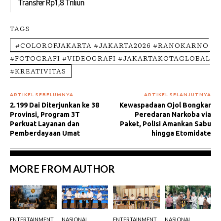
Transfer Rp1,8 Triliun
TAGS
#COLOROFJAKARTA #JAKARTA2026 #RANOKARNO
#FOTOGRAFI #VIDEOGRAFI #JAKARTAKOTAGLOBAL
#KREATIVITAS
ARTIKEL SEBELUMNYA
ARTIKEL SELANJUTNYA
2.199 Dai Diterjunkan ke 38
Kewaspadaan Ojol Bongkar
Provinsi, Program 3T
Peredaran Narkoba via
Perkuat Layanan dan
Paket, Polisi Amankan Sabu
Pemberdayaan Umat
hingga Etomidate
MORE FROM AUTHOR
ENTERTAINMENT
NASIONAL
ENTERTAINMENT
NASIONAL