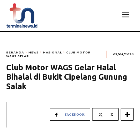
BERANDA
NEWS
NASIONAL
CLUB MOTOR
05/04/2026
WAGS GELAR...
Club Motor WAGS Gelar Halal
Bihalal di Bukit Cipelang Gunung
Salak
FACEBOOK
X