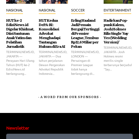
NASIONAL
NASIONAL
SOCCER
ENTERTAINMENT
HUT ke-2
HUT Kedua
Erling Haaland
Hadirkan Pop-
EdisiNews.id
DePA-RI:
Jadi Pemain
punk Kalem,
Digelar Khidmat,
Konsolidasi
Bergaji Tertinggi
Josh Holmes
Diisi Santunan
Advokat
di Premier
Rilis Single ‘Say
Anak Yatim dan
Menghadapi
League, Tembus
Yes (Wedding
Pelatihan
Tantangan
Rp12,6 Miliar per
Version)’
Jurnalistik
Hukum di Era AI
Pekan
TERMINALNEWS.ID,
TERMINALNEWS.ID,
TERMINALNEWS.ID,
TERMINALNEWS.ID,
JAKARTA - Josh
JAKARTA —
JAKARTA — Dua
LONDON —
Holmes resmi
Perayaan Hari Ulang
tahun perjalanan
Persaingan di
merilis single
Tahun (HUT) ke-2
Dewan Pergerakan
Premier League
terbarunya berjudul
EdisiNews.id
Advokat Republik
tidak hanya
"Say...
berlangsung...
Indonesia...
berlangsung di...
- A WORD FROM OUR SPONSORS -
Newsletter