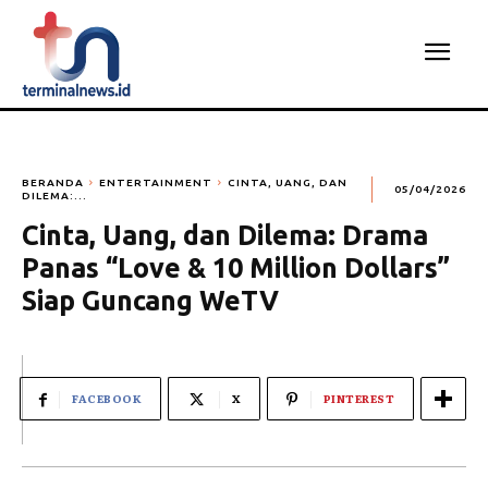
BERANDA
ENTERTAINMENT
CINTA, UANG, DAN
05/04/2026
DILEMA:...
Cinta, Uang, dan Dilema: Drama
Panas “Love & 10 Million Dollars”
Siap Guncang WeTV
FACEBOOK
X
PINTEREST