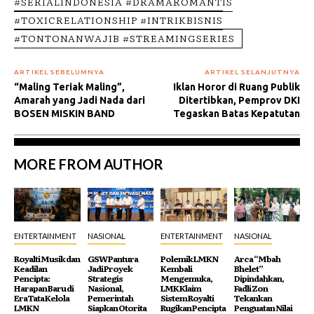
#SERIALINDONESIA #DRAMAROMANTIS
#TOXICRELATIONSHIP #INTRIKBISNIS
#TONTONANWAJIB #STREAMINGSERIES
ARTIKEL SEBELUMNYA
ARTIKEL SELANJUTNYA
“Maling Teriak Maling”,
Iklan Horor di Ruang Publik
Amarah yang Jadi Nada dari
Ditertibkan, Pemprov DKI
BOSEN MISKIN BAND
Tegaskan Batas Kepatutan
MORE FROM AUTHOR
ENTERTAINMENT
NASIONAL
ENTERTAINMENT
NASIONAL
Royalti Musik dan
GSW Pantura
Polemik LMKN
Arca “Mbah
Keadilan
Jadi Proyek
Kembali
Bhelet”
Pencipta:
Strategis
Mengemuka,
Dipindahkan,
Harapan Baru di
Nasional,
LMK Klaim
Fadli Zon
Era Tata Kelola
Pemerintah
Sistem Royalti
Tekankan
LMKN
Siapkan Otorita
Rugikan Pencipta
Penguatan Nilai