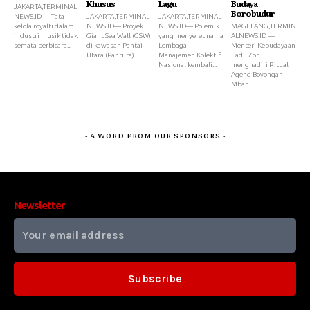
Khusus
Lagu
Budaya
JAKARTA,TERMINAL
Borobudur
NEWS.ID — Tata
JAKARTA,TERMINAL
JAKARTA,TERMINAL
kelola royalti dalam
NEWS.ID— Proyek
NEWS ID— Polemik
MAGELANG,TERMIN
industri musik tidak
Giant Sea Wall (GSW)
yang menyeret nama
ALNEWS.ID —
semata berbicara...
di kawasan Pantai
Lembaga
Menteri Kebudayaan
Utara (Pantura)...
Manajemen Kolektif
Fadli Zon
Nasional kembali...
menghadiri Ritual
Ageng Boyongan
Mbah...
- A WORD FROM OUR SPONSORS -
Newsletter
Subscribe