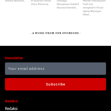
semata berbicara...
di kawasan Pantai
Lembaga
Menteri Kebudayaan
Utara (Pantura)...
Manajemen Kolektif
Fadli Zon
Nasional kembali...
menghadiri Ritual
Ageng Boyongan
Mbah...
- A WORD FROM OUR SPONSORS -
Newsletter
Subscribe
Redaksi
Redaksi