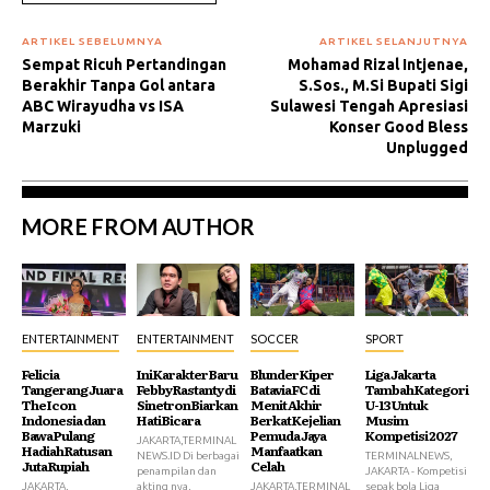
ARTIKEL SEBELUMNYA
ARTIKEL SELANJUTNYA
Sempat Ricuh Pertandingan
Mohamad Rizal Intjenae,
Berakhir Tanpa Gol antara
S.Sos., M.Si Bupati Sigi
ABC Wirayudha vs ISA
Sulawesi Tengah Apresiasi
Marzuki
Konser Good Bless
Unplugged
MORE FROM AUTHOR
ENTERTAINMENT
ENTERTAINMENT
SOCCER
SPORT
Felicia
Ini Karakter Baru
Blunder Kiper
Liga Jakarta
Tangerang Juara
Febby Rastanty di
Batavia FC di
Tambah Kategori
The Icon
Sinetron Biarkan
Menit Akhir
U-13 Untuk
Indonesia dan
Hati Bicara
Berkat Kejelian
Musim
Bawa Pulang
Pemuda Jaya
Kompetisi 2027
JAKARTA,TERMINAL
Hadiah Ratusan
Manfaatkan
NEWS.ID Di berbagai
TERMINALNEWS,
Juta Rupiah
Celah
penampilan dan
JAKARTA - Kompetisi
JAKARTA,
akting nya,
JAKARTA,TERMINAL
sepak bola Liga