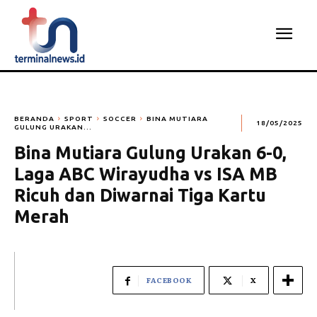
BERANDA
SPORT
SOCCER
BINA MUTIARA
18/05/2025
GULUNG URAKAN...
Bina Mutiara Gulung Urakan 6-0,
Laga ABC Wirayudha vs ISA MB
Ricuh dan Diwarnai Tiga Kartu
Merah
FACEBOOK
X