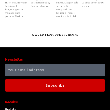
TERMINALNEWS.ID
pesinetron Febby
NEWS.ID Sepak bola
Jakarta tahun 2026
Felicia asal
Rastanty hampir...
sering kali
masih...
Tangerang resmi
menghadirkan
menjadi juara
kejutan di menit-
pertama The Icon...
menit akhir. Itulah...
- A WORD FROM OUR SPONSORS -
Newsletter
Subscribe
Redaksi
Redaksi