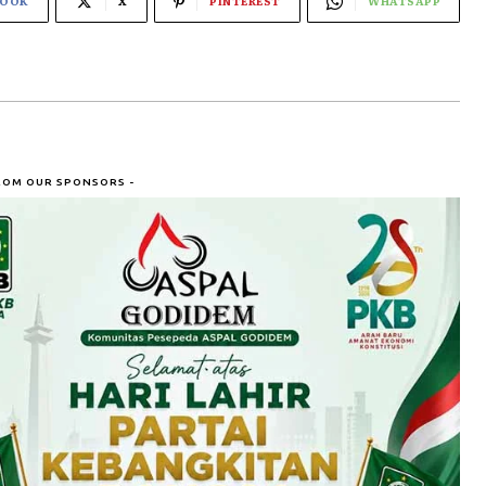
BOOK
X
PINTEREST
WHATSAPP
ROM OUR SPONSORS -