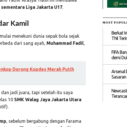
 sementara Liga Jakarta U17
.
dar Kamil
MOST POPUL
Berkat W
mulai menekuni dunia sepak bola sejak
TNI Teri
erbeda dari sang ayah,
Muhammad Fadil
,
FIFA Ban
demi Duk
nkop Dorong Kopdes Merah Putih
Arsenal 
Sasaran 
Newcastl
dan jadi juara, tapi setelah itu saya
Teranca
elas 10
SMK Walag Jaya Jakarta Utara
if).
amp
, sebelum bergabung dengan Farama