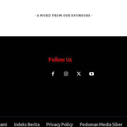
- A WORD FROM OUR SPONSORS -
Follow Us
Kami
Indeks Berita
Privacy Policy
Pedoman Media Siber