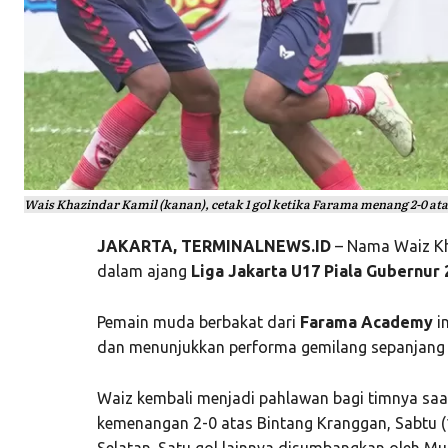
Wais Khazindar Kamil (kanan), cetak 1 gol ketika Farama menang 2-0 at
JAKARTA, TERMINALNEWS.ID
– Nama Waiz Kh
dalam ajang
Liga Jakarta U17 Piala Gubernur 
Pemain muda berbakat dari
Farama Academy
i
dan menunjukkan performa gemilang sepanjang 
Waiz kembali menjadi pahlawan bagi timnya sa
kemenangan 2-0 atas Bintang Kranggan, Sabtu (
Selatan. Satu gol lainnya disumbangkan oleh Mu