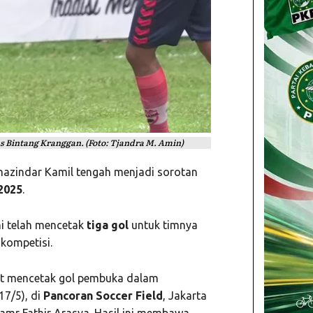
as Bintang Kranggan. (Foto: Tjandra M. Amin)
azindar Kamil tengah menjadi sorotan
2025
.
ni telah mencetak
tiga gol
untuk timnya
kompetisi.
at mencetak gol pembuka dalam
17/5), di
Pancoran Soccer Field
, Jakarta
amr Fathir Arasya. Hasil ini membawa