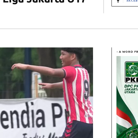
FACE
- A WORD F