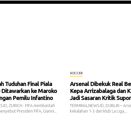
SOCCER
h Tuduhan Final Piala
Arsenal Dibekuk Real Bet
0 Ditawarkan ke Maroko
Kepa Arrizabalaga dan K
gan Pemilu Infantino
Jadi Sasaran Kritik Supo
ID, ZURICH - FIFA membantah
TERMINALNEWS.ID, DUBLIN – Arse
enyebut Presiden FIFA, Gianni...
kekalahan 1-3 dari klub La Liga,...