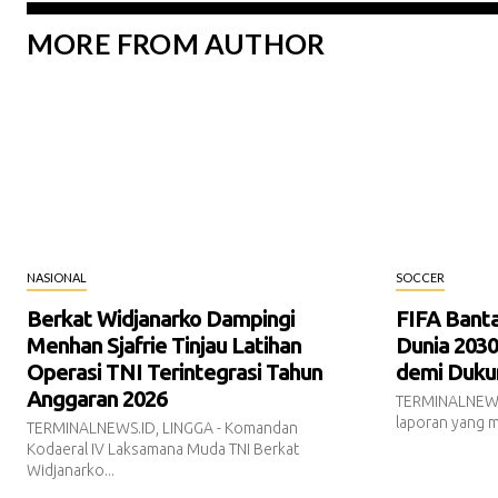
MORE FROM AUTHOR
NASIONAL
SOCCER
Berkat Widjanarko Dampingi
FIFA Banta
Menhan Sjafrie Tinjau Latihan
Dunia 203
Operasi TNI Terintegrasi Tahun
demi Dukun
Anggaran 2026
TERMINALNEWS.
laporan yang m
TERMINALNEWS.ID, LINGGA - Komandan
Kodaeral IV Laksamana Muda TNI Berkat
Widjanarko...