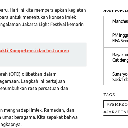
ru. Hari ini kita mempersiapkan kegiatan
MOST POPUL
mbara untuk menentukan konsep Imlek
Manchest
engalaman Jakarta Light Festival kemarin
PM Inggr
FIFA Seni
Bukti Kompetensi dan Instrumen
Rayakan
Cat den
rah (OPD) dilibatkan dalam
Sunaryo:
Sosial d
agamaan. Langkah ini bertujuan
menumbuhkan rasa persatuan dan
TAGS
#PEMPRO
kan menghadapi Imlek, Ramadan, dan
#JAKARTA
nan umat beragama. Kita sepakat bahwa
 ungkapnya.