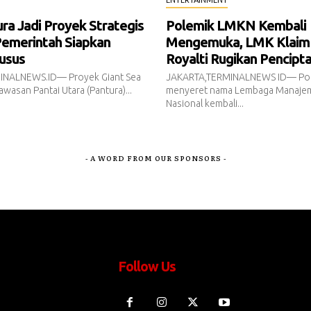
a Jadi Proyek Strategis
Polemik LMKN Kembali
Pemerintah Siapkan
Mengemuka, LMK Klaim
usus
Royalti Rugikan Pencipt
INALNEWS.ID— Proyek Giant Sea
JAKARTA,TERMINALNEWS ID— Pol
awasan Pantai Utara (Pantura)...
menyeret nama Lembaga Manajem
Nasional kembali...
- A WORD FROM OUR SPONSORS -
Follow Us