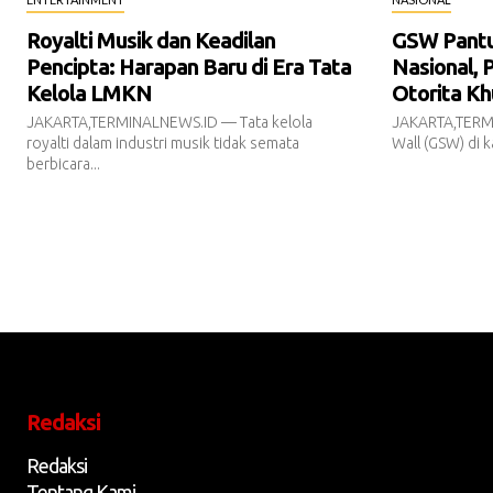
Royalti Musik dan Keadilan
GSW Pantur
Pencipta: Harapan Baru di Era Tata
Nasional, 
Kelola LMKN
Otorita Kh
JAKARTA,TERMINALNEWS.ID — Tata kelola
JAKARTA,TERM
royalti dalam industri musik tidak semata
Wall (GSW) di k
berbicara...
Redaksi
Redaksi
Tentang Kami