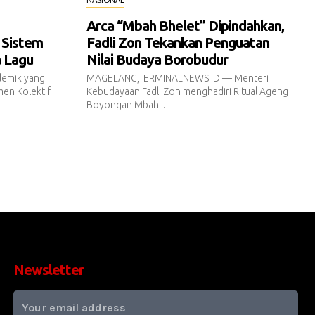
Arca “Mbah Bhelet” Dipindahkan,
 Sistem
Fadli Zon Tekankan Penguatan
a Lagu
Nilai Budaya Borobudur
emik yang
MAGELANG,TERMINALNEWS.ID — Menteri
en Kolektif
Kebudayaan Fadli Zon menghadiri Ritual Ageng
Boyongan Mbah...
Newsletter