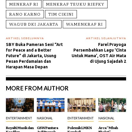
MENKRAF RI
MENKRAF TEUKU RIEFKY
RANO KARNO
TIM CIKINI
WAGUB DKI JAKARTA
WAMENKRAF RI
ARTIKEL SEBELUMNYA
ARTIKEL SELANJUTNYA
SBY Buka Pameran Seni “Art
Farel Prayoga
for Peace and a Better
Persembahkan Lagu ‘Cinta
Future” di Jakarta, Usung
Untuk Mama’, OST Air Mata
Pesan Perdamaian dan
di Ujung Sajadah 2
Harapan Masa Depan
MORE FROM AUTHOR
ENTERTAINMENT
NASIONAL
ENTERTAINMENT
NASIONAL
Royalti Musik dan
GSW Pantura
Polemik LMKN
Arca “Mbah
Keadilan
Jadi Proyek
Kembali
Bhelet”