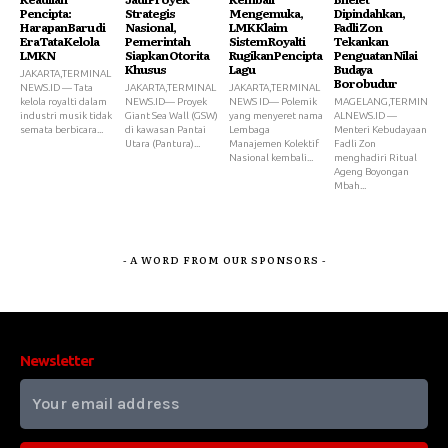
Pencipta:
Strategis
Mengemuka,
Dipindahkan,
Harapan Baru di
Nasional,
LMK Klaim
Fadli Zon
Era Tata Kelola
Pemerintah
Sistem Royalti
Tekankan
LMKN
Siapkan Otorita
Rugikan Pencipta
Penguatan Nilai
Khusus
Lagu
Budaya
JAKARTA,TERMINAL
Borobudur
NEWS.ID — Tata
JAKARTA,TERMINAL
JAKARTA,TERMINAL
kelola royalti dalam
NEWS.ID— Proyek
NEWS ID— Polemik
MAGELANG,TERMIN
industri musik tidak
Giant Sea Wall (GSW)
yang menyeret nama
ALNEWS.ID —
semata berbicara...
di kawasan Pantai
Lembaga
Menteri Kebudayaan
Utara (Pantura)...
Manajemen Kolektif
Fadli Zon
Nasional kembali...
menghadiri Ritual
Ageng Boyongan
Mbah...
- A WORD FROM OUR SPONSORS -
Newsletter