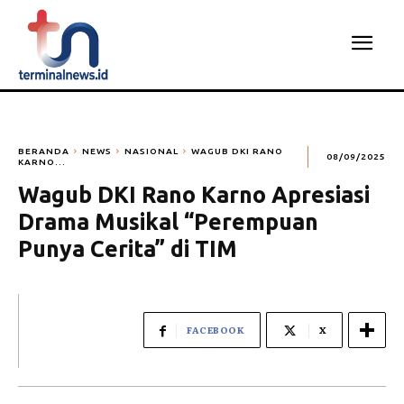
BERANDA
NEWS
NASIONAL
WAGUB DKI RANO
08/09/2025
KARNO...
Wagub DKI Rano Karno Apresiasi
Drama Musikal “Perempuan
Punya Cerita” di TIM
FACEBOOK
X