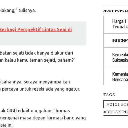
akang,” tulisnya.
MOST POPUL
Harga 1 
Termahal
erbagi Perspektif Lintas Seni di
INDONES
an sejati tidak hanya diukur dari
Kemenko
Suksesk
an kalau kamu teman sejati, paham?”
Kemente
Bencana
pisahannya, seraya menyampaikan
a percaya untuk rezeki ada yang ngatur.
TAGS
#GIGI #
ihak GIGI terkait unggahan Thomas
#BREAKIN
si mengenai masa depan formasi band yang
ia ini.