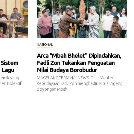
NASIONAL
Arca “Mbah Bhelet” Dipindahkan,
 Sistem
Fadli Zon Tekankan Penguatan
a Lagu
Nilai Budaya Borobudur
emik yang
MAGELANG,TERMINALNEWS.ID — Menteri
en Kolektif
Kebudayaan Fadli Zon menghadiri Ritual Ageng
Boyongan Mbah...