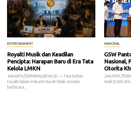
ENTERTAINMENT
NASIONAL
Royalti Musik dan Keadilan
GSW Pantur
Pencipta: Harapan Baru di Era Tata
Nasional, 
Kelola LMKN
Otorita Kh
JAKARTA,TERMINALNEWS.ID — Tata kelola
JAKARTA,TERM
royalti dalam industri musik tidak semata
Wall (GSW) di k
berbicara...