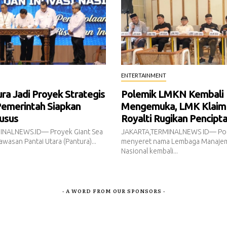
ENTERTAINMENT
a Jadi Proyek Strategis
Polemik LMKN Kembali
Pemerintah Siapkan
Mengemuka, LMK Klaim
usus
Royalti Rugikan Pencipt
INALNEWS.ID— Proyek Giant Sea
JAKARTA,TERMINALNEWS ID— Pol
awasan Pantai Utara (Pantura)...
menyeret nama Lembaga Manajem
Nasional kembali...
- A WORD FROM OUR SPONSORS -