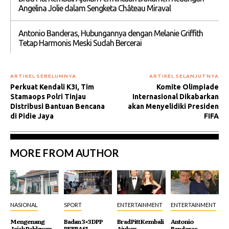
Angelina Jolie dalam Sengketa Château Miraval
Antonio Banderas, Hubungannya dengan Melanie Griffith
Tetap Harmonis Meski Sudah Bercerai
ARTIKEL SEBELUMNYA
ARTIKEL SELANJUTNYA
Perkuat Kendali K3I, Tim
Komite Olimpiade
Stamaops Polri Tinjau
Internasional Dikabarkan
Distribusi Bantuan Bencana
akan Menyelidiki Presiden
di Pidie Jaya
FIFA
MORE FROM AUTHOR
NASIONAL
SPORT
ENTERTAINMENT
ENTERTAINMENT
Mengenang
Badan 3×3 DPP
Brad Pitt Kembali
Antonio
Jejak Pahlawan
PERBASI
Ajukan
Banderas,