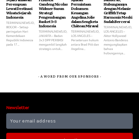
Perempuan
Gandeng Nicolas
Permintaan
Hubungannya
Lewat Destinasi
Widmer Susun
Dokumen
dengan Melanie
Wisata Sejarah
Strategi
Keuangan
Griffith Tetap
Indonesia
Pengembangan
Angelina Jolie
Harmonis Meski
Basket 3×3
dalam Sengketa
Sudah Bercerai
TERMINALNEWS.ID,
Indonesia
Château Miraval
BOGOR – Setiap
TERMINALNEWS.ID,
peringatan Hari
TERMINALNEWS.ID,
TERMINALNEWS.ID,
LOS ANGELES –
Kemerdekaan
JAKARTA – Badan
LOS ANGELES –
Aktor Hollywood
Republik Indonesia
3x3 DPP PERBASI
Perseteruan hukum
Antonio Banderas
pada 17...
mengambil langkah
antara Brad Pitt dan
mengungkapkan
strategis untuk...
Angelina...
bahwa
hubungannya...
- A WORD FROM OUR SPONSORS -
Newsletter