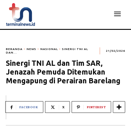
BERANDA
NEWS
NASIONAL
SINERGI TNI AL
21/02/2026
DAN...
Sinergi TNI AL dan Tim SAR,
Jenazah Pemuda Ditemukan
Mengapung di Perairan Barelang
FACEBOOK
X
PINTEREST