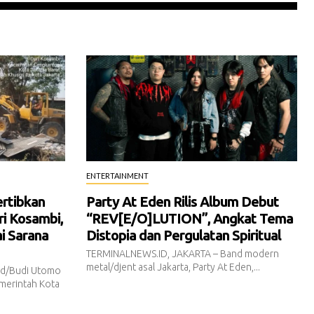
ENTERTAINMENT
ertibkan
Party At Eden Rilis Album Debut
i Kosambi,
“REV[E/O]LUTION”, Angkat Tema
i Sarana
Distopia dan Pergulatan Spiritual
TERMINALNEWS.ID, JAKARTA – Band modern
metal/djent asal Jakarta, Party At Eden,...
id/Budi Utomo
merintah Kota