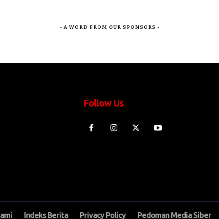
- A WORD FROM OUR SPONSORS -
Follow Us
Kami
Indeks Berita
Privacy Policy
Pedoman Media Siber