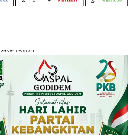
BOOK
X
PINTEREST
WHATSAPP
ROM OUR SPONSORS -