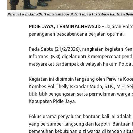
Perkuat Kendali K3I, Tim Stamaops Polri Tinjau Distribusi Bantuan Benc
PIDIE JAYA, TERMINALNEWS.ID
– Jajaran
Polr
penanganan pascabencana berjalan optimal.
Pada Sabtu (21/2/2026), rangkaian kegiatan Ken
Informasi (K3I) digelar untuk mempercepat pendi
masyarakat terdampak di wilayah hukum
Polda
Kegiatan ini dipimpin langsung oleh Perwira Koor
Kombes Pol Thelly Iskandar Muda, S.I.K., M.H. Se
titik-titik pengungsian serta permukiman warga
Kabupaten Pidie Jaya.
Fokus utama penyaluran bantuan kali ini adalah d
yang bersumber langsung dari Kapolri. Bantuan
pemenuhan kebutuhan gizi warga di tengah situa