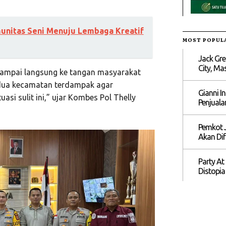
munitas Seni Menuju Lembaga Kreatif
MOST POPUL
Jack Gre
City, M
ampai langsung ke tangan masyarakat
 dua kecamatan terdampak agar
Gianni I
asi sulit ini,” ujar Kombes Pol Thelly
Penjuala
Pemkot J
Akan Dif
Party At
Distopia