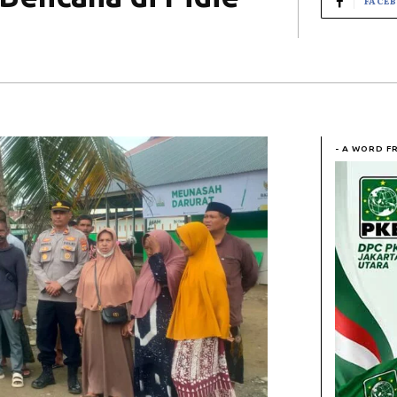
FACE
- A WORD F