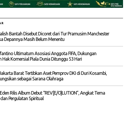
AR
alish Bantah Disebut Dicoret dari Tur Pramusim Manchester
asa Depannya Masih Belum Menentu
nfantino Ultimatum Asosiasi Anggota FIFA, Dukungan
n Hak Komersial Piala Dunia Ditunggu 53 Hari
akarta Barat Tertibkan Aset Pemprov DKI di Duri Kosambi,
ungsikan sebagai Sarana Olahraga
 Eden Rilis Album Debut “REV[E/O]LUTION”, Angkat Tema
 dan Pergulatan Spiritual