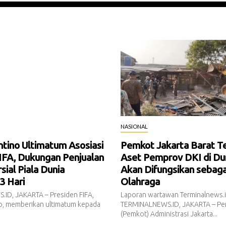
NASIONAL
antino Ultimatum Asosiasi
Pemkot Jakarta Barat T
IFA, Dukungan Penjualan
Aset Pemprov DKI di Dur
ial Piala Dunia
Akan Difungsikan sebaga
3 Hari
Olahraga
ID, JAKARTA – Presiden FIFA,
Laporan wartawan Terminalnews.
no, memberikan ultimatum kepada
TERMINALNEWS.ID, JAKARTA – Pe
(Pemkot) Administrasi Jakarta...