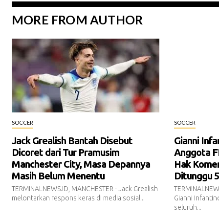
MORE FROM AUTHOR
SOCCER
SOCCER
Jack Grealish Bantah Disebut
Gianni Inf
Dicoret dari Tur Pramusim
Anggota F
Manchester City, Masa Depannya
Hak Komers
Masih Belum Menentu
Ditunggu 5
TERMINALNEWS.ID, MANCHESTER - Jack Grealish
TERMINALNEWS.
melontarkan respons keras di media sosial...
Gianni Infanti
seluruh...