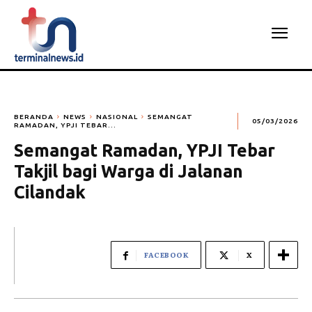
BERANDA
NEWS
NASIONAL
SEMANGAT
05/03/2026
RAMADAN, YPJI TEBAR...
Semangat Ramadan, YPJI Tebar
Takjil bagi Warga di Jalanan
Cilandak
FACEBOOK
X