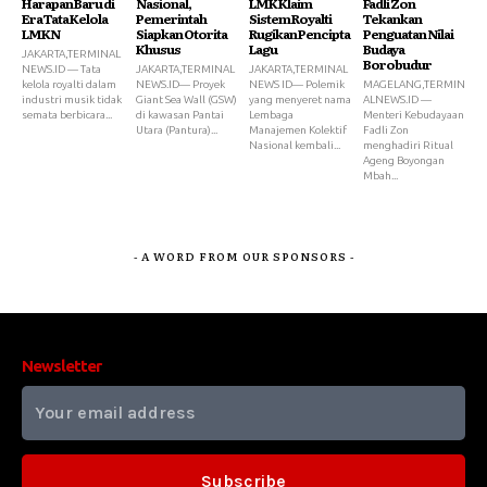
Harapan Baru di
Nasional,
LMK Klaim
Fadli Zon
Era Tata Kelola
Pemerintah
Sistem Royalti
Tekankan
LMKN
Siapkan Otorita
Rugikan Pencipta
Penguatan Nilai
Khusus
Lagu
Budaya
JAKARTA,TERMINAL
Borobudur
NEWS.ID — Tata
JAKARTA,TERMINAL
JAKARTA,TERMINAL
kelola royalti dalam
NEWS.ID— Proyek
NEWS ID— Polemik
MAGELANG,TERMIN
industri musik tidak
Giant Sea Wall (GSW)
yang menyeret nama
ALNEWS.ID —
semata berbicara...
di kawasan Pantai
Lembaga
Menteri Kebudayaan
Utara (Pantura)...
Manajemen Kolektif
Fadli Zon
Nasional kembali...
menghadiri Ritual
Ageng Boyongan
Mbah...
- A WORD FROM OUR SPONSORS -
Newsletter
Subscribe