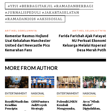
#YPJI #BERBAGITAKJIL #RAMADANBERBAGI
#JURNALISPEDULI #JAKARTASELATAN
#RAMADAN2026 #AKSISOSIAL
ARTIKEL SEBELUMNYA
ARTIKEL SELANJUTNYA
Komentar Rasmus Hojlund
Farida Farichah Ajak Fatayat
Usai Kekalahan Manchester
NU Perkuat Ekonomi
United dari Newcastle Picu
Keluarga Melalui Koperasi
Kemarahan Fans
Desa Merah Putih
MORE FROM AUTHOR
ENTERTAINMENT
NASIONAL
ENTERTAINMENT
NASIONAL
Royalti Musik dan
GSW Pantura
Polemik LMKN
Arca “Mbah
Keadilan
Jadi Proyek
Kembali
Bhelet”
Pencipta:
Strategis
Mengemuka,
Dipindahkan,