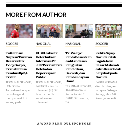
MORE FROM AUTHOR
SOCCER
NASIONAL
NASIONAL
SOCCER
Tottenham
KI DKI Jakarta:
Tri Waluyo:
Ketika Sayap
Siapkan Tawaran
Keterbukaan
Perda Pesantren
Garuda Patah
Besar untuk
Informasi PT
Jadi Landasan
Lagi di Jalan
Cody Gakpo,
JIEP Perkuat Tata
Penguatan
Besar Malam di
Transfer Bisa
Kelola dan
Pendidikan,
Jalan Besar tidak
Tembus Rp2,4
Kepercayaan
Dakwah, dan
berpihak pada
Triliun
Publik
Pemberdayaan
Garuda
Umat
TERMINALNEWS.ID,
TERMINALNEWS.ID,
BABAK PERTAMA
LONDON –
JAKARTA – Komisi
TERMINALNEWS.ID,
dimulai dengan
Tottenham Hotspur
Informasi (KI) DKI
JAKARTA – Wakil
harapan. Satu gol.
terus bergerak
Jakarta menilai
Ketua Komisi C
Keunggulan 1-0.
memperkuat lini
keterbukaan
DPRD DKI Jakarta,
Rasanya seperti...
serang pada...
informasi...
Tri...
- A WORD FROM OUR SPONSORS -