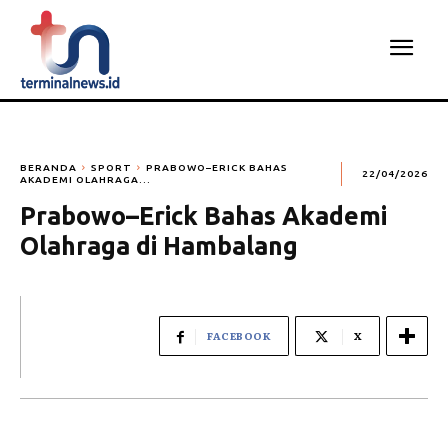
BERANDA
SPORT
PRABOWO–ERICK BAHAS
22/04/2026
AKADEMI OLAHRAGA...
Prabowo–Erick Bahas Akademi
Olahraga di Hambalang
FACEBOOK
X