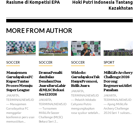
Rasisme di Kompetisi EPA
Hoki Putri Indonesia Tantang
Kazakhstan
MORE FROM AUTHOR
SOCCER
SOCCER
SOCCER
SPORT
Manajemen
Drama Penalti
Widodo:
MilkLife Archery
Garudayaksa FC
dan Balas
Garudayaksa Tak
Challenge 2026
Kupas Tuntas
Dendam! Dua
Hanya Promosi,
Dorong
Proses Menuju
Juara Baru Lahir
Bidik Juara
Regenerasi Atlet
Super League
di MLSC Bekasi
Panahan
JAKARTA,
Seri 2 2026
JAKARTA,
TERMINALNEWS.ID
JAKARTA,
TERMINALNEWS.ID
JAKARTA,
— Pelatih Widodo
TERMINALNEWS.ID
— Manajemen
TERMINALNEWS.ID
Cahyono Putro
— Ajang MilkLife
Garudayaksa FC
— Turnamen
mengungkapkan
Archery Challenge
menggelar
MilkLife Soccer
rasa syukur setelah...
2026 Seri 1 sukses...
konferensi pers usai
Challenge (MLSC)
memastikan...
Bekasi Seri 2...