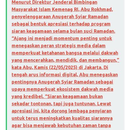
Menurut Direktur Jenderal Bimbingan
Masyarakat Islam Kemenag RI, Abu Rokhmad,
penyelenggaraan Anugerah Syiar Ramadan
sebagai bentuk apresiasi terhadap program
siaran keagamaan selama bulan suci Ramadan.
“Ajang ini menjadi momentum penting untuk
menegaskan peran strategis media dalam
memperkuat ketahanan bangsa melalui dakwah
yang mencerahkan, mendidik, dan membangun,”
kata Abu, Kamis (22/05/2025) di Jakarta. Di
tengah arus informasi digital, Abu menegaskan
pentingnya Anugerah Syiar Ramadan sebagai
upaya memperkuat ekosistem dakwah media
yang kredibel. “Siaran keagamaan bukan
sekadar tontonan, tapi juga tuntunan. Lewat
apresiasi ini, kita dorong lembaga penyiaran
untuk terus meningkatkan kualitas siarannya
agar bisa menjawab kebutuhan zaman tanpa