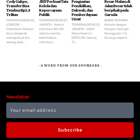
Cody Gakpo,
JIEP Perkuat Tata
Penguatan
Besar Malam di
Transfer Bisa
Kelola dan
Pendidikan,
Jalan Besar tidak
Tembus Rp2,4
Kepercayaan
Dakwah, dan
berpihak pada
Triliun
Publik
Pemberdayaan
Garuda
Umat
TERMINALNEWS.ID,
TERMINALNEWS.ID,
BABAK PERTAMA
LONDON –
JAKARTA – Komisi
TERMINALNEWS.ID,
dimulai dengan
Tottenham Hotspur
Informasi (KI) DKI
JAKARTA – Wakil
harapan. Satu gol.
terus bergerak
Jakarta menilai
Ketua Komisi C
Keunggulan 1-0.
memperkuat lini
keterbukaan
DPRD DKI Jakarta,
Rasanya seperti...
serang pada...
informasi...
Tri...
- A WORD FROM OUR SPONSORS -
Newsletter
Subscribe