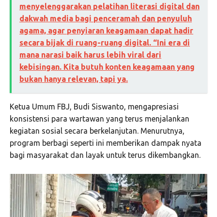
menyelenggarakan pelatihan literasi digital dan
dakwah media bagi penceramah dan penyuluh
agama, agar penyiaran keagamaan dapat hadir
secara bijak di ruang-ruang digital. “Ini era di
mana narasi baik harus lebih viral dari
kebisingan. Kita butuh konten keagamaan yang
bukan hanya relevan, tapi ya.
Ketua Umum FBJ, Budi Siswanto, mengapresiasi
konsistensi para wartawan yang terus menjalankan
kegiatan sosial secara berkelanjutan. Menurutnya,
program berbagi seperti ini memberikan dampak nyata
bagi masyarakat dan layak untuk terus dikembangkan.