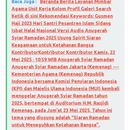
Baca Juga :
Beranda Berita Layanan Mimbar
Agama Unit Kerja Kolom Profil Galeri Search
Ketik di sini Rekomendasi Keywords: Gusmen
Haji 2023 Hari Santri Pesantren Islam Sidang
Isbat Halal Nasional Versi Audio Anugerah
Syiar Ramadan 2025 Usung Spirit Siaran
Keagamaan untuk Ketahanan Bangsa
KontributorKontributor Kontributor Kamis, 22
Mei 2025 · 10:59 WIB Anugerah Syiar Ramadan
Anugerah Syiar Ramadan Jakarta (Kemenag) ---
Kementerian Agama (Kemenag) Republik
Indonesia bersama Komisi Penyiaran Indonesia
(KPI) dan Majelis Ulama Indonesia (MUI) kembali
menggelar Anugerah Syiar Ramadan tahun
2025, bertempat di Auditorium H.M. Rasjidi
Kemenag, pada Jum’at 23 Mei 2025. Tahun ini
tema yang diusung adalah “Siaran Ramadan
untuk Meneguhkan Ketahanan Bangsa”.