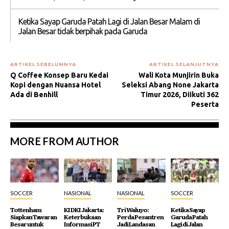
Ketika Sayap Garuda Patah Lagi di Jalan Besar Malam di
Jalan Besar tidak berpihak pada Garuda
ARTIKEL SEBELUMNYA
ARTIKEL SELANJUTNYA
Q Coffee Konsep Baru Kedai
Wali Kota Munjirin Buka
Kopi dengan Nuansa Hotel
Seleksi Abang None Jakarta
Ada di Benhill
Timur 2026, Diikuti 362
Peserta
MORE FROM AUTHOR
SOCCER
NASIONAL
NASIONAL
SOCCER
Tottenham
KI DKI Jakarta:
Tri Waluyo:
Ketika Sayap
Siapkan Tawaran
Keterbukaan
Perda Pesantren
Garuda Patah
Besar untuk
Informasi PT
Jadi Landasan
Lagi di Jalan