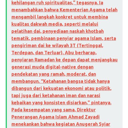
kehilangan ruh spiritualitas,” tegasnya. Ia
menambahkan bahwa Kementerian Agama telah
mengambil langkah konkret untuk membina
kualitas dakwah media, seperti melalui
pelatihan dai, penyediaan naskah khotbah
tematik, pembinaan penyiar agama Islam, serta
pengiriman dai ke wilayah 3T (Tertinggal,
Terdepan, dan Terluar). Abu berharap,
penyiaran Ramadan ke depan dapat menjangkau
generasi muda digital-native dengan
pendekatan yang ramah, moderat, dan
membangun. “Ketahanan bangsa tidak hanya
dibangun dari kekuatan ekonomi atau politik,
tapi juga dari ketahanan iman dan narasi
kebaikan yang konsisten disiarkan,” pintanya.
Pada kesempatan yang sama, Direktur
Penerangan Agama Islam Ahmad Zayadi
menekankan bahwa kegiatan Anugerah Syiar