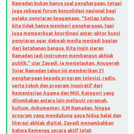
Ramadan bukan hanya soal penghargaan, tetapi
juga sebagai forum konsolidasi nasional bagi
pelaku penyiaran keagamaan. “Setiap tahun,
kita tidak hanya memberi penghargaan, tapi
juga memperkuat koordinasi antar-aktor kunci
penyiaran agar dakwah media menjadi bagian
dari ketahanan bangsa. Kita ingin siaran
Ramadan jadi instrumen membangun akhlak
publik,” ujar Zayadi. Ia menjelaskan, Anugerah
Syiar Ramadan tahun ini memberikan 21
penghargaan kepada program televisi, radio,
serta tokoh dan program inspiratif dari
Kementerian Agama dan MUI. Kategori yang
dilombakan antara lain meliputi ceramah,
kultum, dokumenter, ILM Ramadan, hingga
program yang mendukung gaya hidup halal dan
literasi akhlak digital. Zayadi menambahkan
bahwa Kemenag secara aktif telah