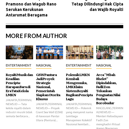
Pramono dan Wagub Rano
Tetap Dilindungi Hak Cipta
Serukan Kerukunan
dan Wajib Royalti
Antarumat Beragama
MORE FROM AUTHOR
ENTERTAINMENT
NASIONAL
ENTERTAINMENT
NASIONAL
Royalti Musik dan
GSW Pantura
Polemik LMKN
Arca “Mbah
Keadilan
Jadi Proyek
Kembali
Bhelet”
Pencipta:
Strategis
Mengemuka,
Dipindahkan,
Harapan Baru di
Nasional,
LMK Klaim
Fadli Zon
Era Tata Kelola
Pemerintah
Sistem Royalti
Tekankan
LMKN
Siapkan Otorita
Rugikan Pencipta
Penguatan Nilai
Khusus
Lagu
Budaya
JAKARTA,TERMINAL
Borobudur
NEWS.ID — Tata
JAKARTA,TERMINAL
JAKARTA,TERMINAL
kelola royalti dalam
NEWS.ID— Proyek
NEWS ID— Polemik
MAGELANG,TERMIN
industri musik tidak
Giant Sea Wall (GSW)
yang menyeret nama
ALNEWS.ID —
semata berbicara...
di kawasan Pantai
Lembaga
Menteri Kebudayaan
Utara (Pantura)...
Manajemen Kolektif
Fadli Zon
Nasional kembali...
menghadiri Ritual
Ageng Boyongan