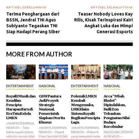
ARTIKEL SEBELUMNYA
ARTIKEL SELANJUTNYA
Terima Penghargaan dari
Teaser Nobody Loves Kay
BSSN, Jendral TNI Agus
Rilis, Kisah Terinspirasi Kairi
Subiyanto Tegaskan TNI
Angkat Luka dan Mimpi
Siap Hadapi Perang Siber
Generasi Esports
MORE FROM AUTHOR
ENTERTAINMENT
NASIONAL
ENTERTAINMENT
NASIONAL
Royalti Musik dan
GSW Pantura
Polemik LMKN
Arca “Mbah
Keadilan
Jadi Proyek
Kembali
Bhelet”
Pencipta:
Strategis
Mengemuka,
Dipindahkan,
Harapan Baru di
Nasional,
LMK Klaim
Fadli Zon
Era Tata Kelola
Pemerintah
Sistem Royalti
Tekankan
LMKN
Siapkan Otorita
Rugikan Pencipta
Penguatan Nilai
Khusus
Lagu
Budaya
JAKARTA,TERMINAL
Borobudur
NEWS.ID — Tata
JAKARTA,TERMINAL
JAKARTA,TERMINAL
kelola royalti dalam
NEWS.ID— Proyek
NEWS ID— Polemik
MAGELANG,TERMIN
industri musik tidak
Giant Sea Wall (GSW)
yang menyeret nama
ALNEWS.ID —