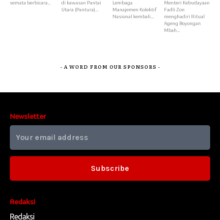
semata berbicara...
di kawasan Pantai
Lembaga
Menteri Kebudayaan
Utara (Pantura)...
Manajemen Kolektif
Fadli Zon
Nasional kembali...
menghadiri Ritual
Ageng Boyongan
Mbah...
- A WORD FROM OUR SPONSORS -
Newsletter
Subscribe
Redaksi
Redaksi