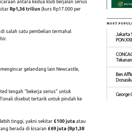
icaraan antara kedua klub berjalan serius
kitar
Rp1,36 triliun
(kurs Rp17.000 per
MOST POPUL
adi salah satu pembelian termahal
Jakarta 
ir.
PON XXI
CONCACAF
Tekanan 
 mengincar gelandang lain Newcastle,
Ben Affl
Donasika
ed tengah “bekerja serius” untuk
George C
Tonali disebut tertarik untuk pindah ke
bih tinggi, yakni sekitar
£100 juta
atau
 yang berada di kisaran
£69 juta (Rp1,38