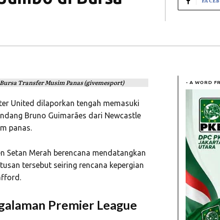
FACE
Bursa Transfer Musim Panas (givemesport)
- A WORD F
er United
dilaporkan tengah memasuki
landang
Bruno Guimarães
dari
Newcastle
im panas.
men Setan Merah berencana mendatangkan
tusan tersebut seiring rencana kepergian
fford.
galaman Premier League