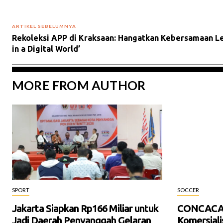
ARTIKEL SEBELUMNYA
Rekoleksi APP di Kraksaan: Hangatkan Kebersamaan L
in a Digital World’
MORE FROM AUTHOR
SPORT
SOCCER
Jakarta Siapkan Rp166 Miliar untuk
CONCACAF
Jadi Daerah Penyanggah Gelaran
Komersialis