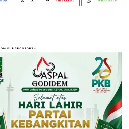
BOOK
X
PINTEREST
WHATSAPP
ROM OUR SPONSORS -