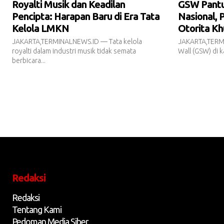
Royalti Musik dan Keadilan
GSW Pantur
Pencipta: Harapan Baru di Era Tata
Nasional, 
Kelola LMKN
Otorita Kh
JAKARTA,TERMINALNEWS.ID — Tata kelola
JAKARTA,TERM
royalti dalam industri musik tidak semata
Wall (GSW) di k
berbicara...
Redaksi
Redaksi
Tentang Kami
Pedoman Media Siber