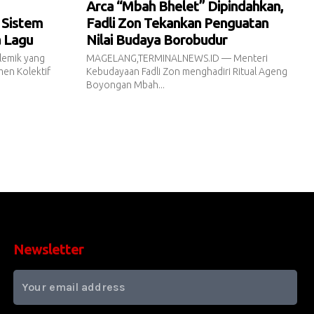
Arca “Mbah Bhelet” Dipindahkan,
 Sistem
Fadli Zon Tekankan Penguatan
a Lagu
Nilai Budaya Borobudur
emik yang
MAGELANG,TERMINALNEWS.ID — Menteri
en Kolektif
Kebudayaan Fadli Zon menghadiri Ritual Ageng
Boyongan Mbah...
Newsletter