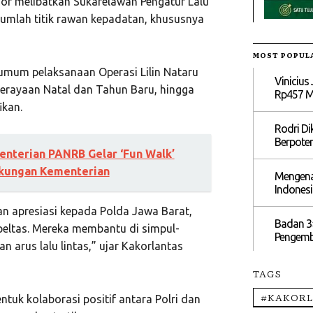
or melibatkan Sukarelawan Pengatur Lalu
jumlah titik rawan kepadatan, khususnya
MOST POPUL
umum pelaksanaan Operasi Lilin Nataru
Vinicius
 perayaan Natal dan Tahun Baru, hingga
Rp457 Mi
ikan.
Rodri Di
Berpoten
menterian PANRB Gelar ‘Fun Walk’
gkungan Kementerian
Mengena
Indones
n apresiasi kepada Polda Jawa Barat,
Badan 3
eltas. Mereka membantu di simpul-
Pengemb
an arus lalu lintas,” ujar Kakorlantas
TAGS
#KAKORL
tuk kolaborasi positif antara Polri dan