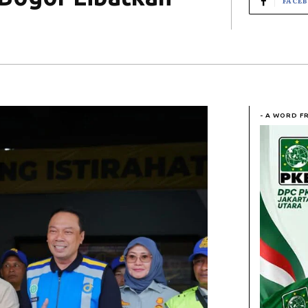
FACE
- A WORD F