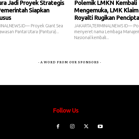
a Jadi Proyek Strategis
Polemik LMKN Kembali
Pemerintah Siapkan
Mengemuka, LMK Klaim
usus
Royalti Rugikan Pencipt
INALNEWS.ID— Proyek Giant Sea
JAKARTA,TERMINALNEWS ID— Pol
awasan Pantai Utara (Pantura)...
menyeret nama Lembaga Manajem
Nasional kembali...
- A WORD FROM OUR SPONSORS -
Follow Us