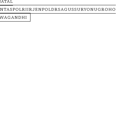
NATAL
NTASPOLRIIRJENPOLDRSAGUSSURYONUGROHO
RWAGANDHI