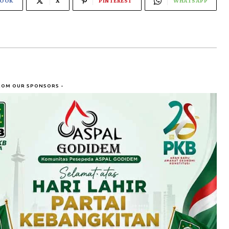
BOOK
X
PINTEREST
WHATSAPP
ROM OUR SPONSORS -