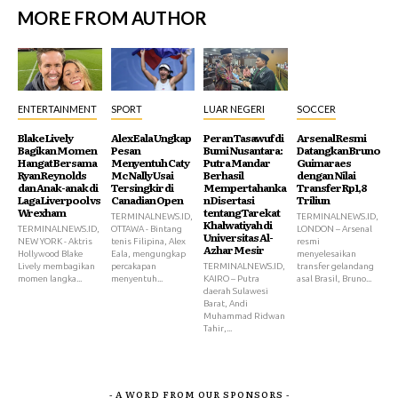
MORE FROM AUTHOR
ENTERTAINMENT
SPORT
LUAR NEGERI
SOCCER
Blake Lively
Alex Eala Ungkap
Peran Tasawuf di
Arsenal Resmi
Bagikan Momen
Pesan
Bumi Nusantara:
Datangkan Bruno
Hangat Bersama
Menyentuh Caty
Putra Mandar
Guimaraes
Ryan Reynolds
McNally Usai
Berhasil
dengan Nilai
dan Anak-anak di
Tersingkir di
Mempertahanka
Transfer Rp1,8
Laga Liverpool vs
Canadian Open
n Disertasi
Triliun
Wrexham
tentang Tarekat
TERMINALNEWS.ID,
TERMINALNEWS.ID,
Khalwatiyah di
TERMINALNEWS.ID,
OTTAWA - Bintang
LONDON – Arsenal
Universitas Al-
NEW YORK - Aktris
tenis Filipina, Alex
resmi
Azhar Mesir
Hollywood Blake
Eala, mengungkap
menyelesaikan
Lively membagikan
percakapan
TERMINALNEWS.ID,
transfer gelandang
momen langka...
menyentuh...
KAIRO – Putra
asal Brasil, Bruno...
daerah Sulawesi
Barat, Andi
Muhammad Ridwan
Tahir,...
- A WORD FROM OUR SPONSORS -