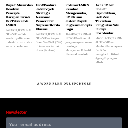
Royalti Musik dan
GSW Pantura
Polemik LMKN
Arca “Mbah
Keadilan
Jadi Proyek
Kembali
Bhelet”
Pencipta:
Strategis
Mengemuka,
Dipindahkan,
Harapan Baru di
Nasional,
LMK Klaim
Fadli Zon
Era Tata Kelola
Pemerintah
Sistem Royalti
Tekankan
LMKN
Siapkan Otorita
Rugikan Pencipta
Penguatan Nilai
Khusus
Lagu
Budaya
JAKARTA,TERMINAL
Borobudur
NEWS.ID — Tata
JAKARTA,TERMINAL
JAKARTA,TERMINAL
kelola royalti dalam
NEWS.ID— Proyek
NEWS ID— Polemik
MAGELANG,TERMIN
industri musik tidak
Giant Sea Wall (GSW)
yang menyeret nama
ALNEWS.ID —
semata berbicara...
di kawasan Pantai
Lembaga
Menteri Kebudayaan
Utara (Pantura)...
Manajemen Kolektif
Fadli Zon
Nasional kembali...
menghadiri Ritual
Ageng Boyongan
Mbah...
- A WORD FROM OUR SPONSORS -
Newsletter