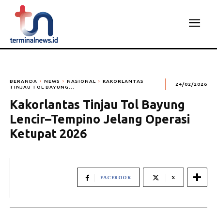
BERANDA
NEWS
NASIONAL
KAKORLANTAS
24/02/2026
TINJAU TOL BAYUNG...
Kakorlantas Tinjau Tol Bayung
Lencir–Tempino Jelang Operasi
Ketupat 2026
FACEBOOK
X