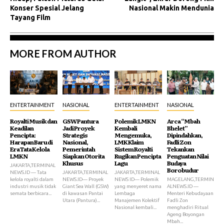
Konser Spesial Jelang
Nasional Makin Mendunia
Tayang Film
MORE FROM AUTHOR
ENTERTAINMENT
NASIONAL
ENTERTAINMENT
NASIONAL
Royalti Musik dan
GSW Pantura
Polemik LMKN
Arca “Mbah
Keadilan
Jadi Proyek
Kembali
Bhelet”
Pencipta:
Strategis
Mengemuka,
Dipindahkan,
Harapan Baru di
Nasional,
LMK Klaim
Fadli Zon
Era Tata Kelola
Pemerintah
Sistem Royalti
Tekankan
LMKN
Siapkan Otorita
Rugikan Pencipta
Penguatan Nilai
Khusus
Lagu
Budaya
JAKARTA,TERMINAL
Borobudur
NEWS.ID — Tata
JAKARTA,TERMINAL
JAKARTA,TERMINAL
kelola royalti dalam
NEWS.ID— Proyek
NEWS ID— Polemik
MAGELANG,TERMIN
industri musik tidak
Giant Sea Wall (GSW)
yang menyeret nama
ALNEWS.ID —
semata berbicara...
di kawasan Pantai
Lembaga
Menteri Kebudayaan
Utara (Pantura)...
Manajemen Kolektif
Fadli Zon
Nasional kembali...
menghadiri Ritual
Ageng Boyongan
Mbah...