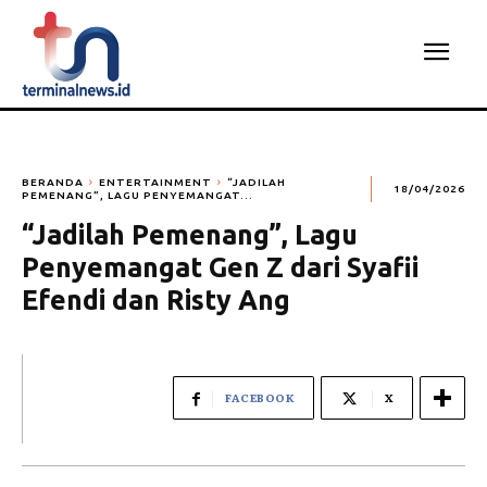
BERANDA
ENTERTAINMENT
“JADILAH
18/04/2026
PEMENANG”, LAGU PENYEMANGAT...
“Jadilah Pemenang”, Lagu
Penyemangat Gen Z dari Syafii
Efendi dan Risty Ang
FACEBOOK
X