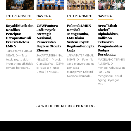
ENTERTAINMENT
NASIONAL
ENTERTAINMENT
NASIONAL
Royalti Musik dan
GSW Pantura
Polemik LMKN
Arca “Mbah
Keadilan
Jadi Proyek
Kembali
Bhelet”
Pencipta:
Strategis
Mengemuka,
Dipindahkan,
Harapan Baru di
Nasional,
LMK Klaim
Fadli Zon
Era Tata Kelola
Pemerintah
Sistem Royalti
Tekankan
LMKN
Siapkan Otorita
Rugikan Pencipta
Penguatan Nilai
Khusus
Lagu
Budaya
JAKARTA,TERMINAL
Borobudur
NEWS.ID — Tata
JAKARTA,TERMINAL
JAKARTA,TERMINAL
kelola royalti dalam
NEWS.ID— Proyek
NEWS ID— Polemik
MAGELANG,TERMIN
industri musik tidak
Giant Sea Wall (GSW)
yang menyeret nama
ALNEWS.ID —
semata berbicara...
di kawasan Pantai
Lembaga
Menteri Kebudayaan
Utara (Pantura)...
Manajemen Kolektif
Fadli Zon
Nasional kembali...
menghadiri Ritual
Ageng Boyongan
Mbah...
- A WORD FROM OUR SPONSORS -