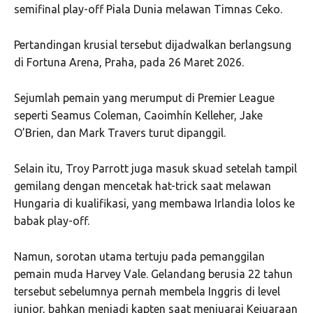
semifinal play-off Piala Dunia melawan
Timnas Ceko
.
Pertandingan krusial tersebut dijadwalkan berlangsung
di
Fortuna Arena
, Praha, pada 26 Maret 2026.
Sejumlah pemain yang merumput di
Premier League
seperti
Seamus Coleman
,
Caoimhín Kelleher
,
Jake
O’Brien
, dan
Mark Travers
turut dipanggil.
Selain itu,
Troy Parrott
juga masuk skuad setelah tampil
gemilang dengan mencetak hat-trick saat melawan
Hungaria di kualifikasi, yang membawa Irlandia lolos ke
babak play-off.
Namun, sorotan utama tertuju pada pemanggilan
pemain muda
Harvey Vale
. Gelandang berusia 22 tahun
tersebut sebelumnya pernah membela Inggris di level
junior, bahkan menjadi kapten saat menjuarai Kejuaraan