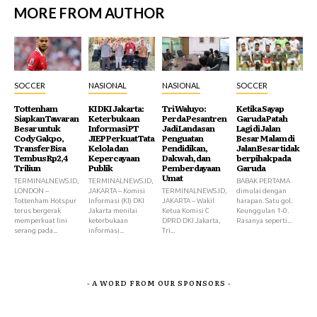
MORE FROM AUTHOR
SOCCER
NASIONAL
NASIONAL
SOCCER
Tottenham
KI DKI Jakarta:
Tri Waluyo:
Ketika Sayap
Siapkan Tawaran
Keterbukaan
Perda Pesantren
Garuda Patah
Besar untuk
Informasi PT
Jadi Landasan
Lagi di Jalan
Cody Gakpo,
JIEP Perkuat Tata
Penguatan
Besar Malam di
Transfer Bisa
Kelola dan
Pendidikan,
Jalan Besar tidak
Tembus Rp2,4
Kepercayaan
Dakwah, dan
berpihak pada
Triliun
Publik
Pemberdayaan
Garuda
Umat
TERMINALNEWS.ID,
TERMINALNEWS.ID,
BABAK PERTAMA
LONDON –
JAKARTA – Komisi
TERMINALNEWS.ID,
dimulai dengan
Tottenham Hotspur
Informasi (KI) DKI
JAKARTA – Wakil
harapan. Satu gol.
terus bergerak
Jakarta menilai
Ketua Komisi C
Keunggulan 1-0.
memperkuat lini
keterbukaan
DPRD DKI Jakarta,
Rasanya seperti...
serang pada...
informasi...
Tri...
- A WORD FROM OUR SPONSORS -