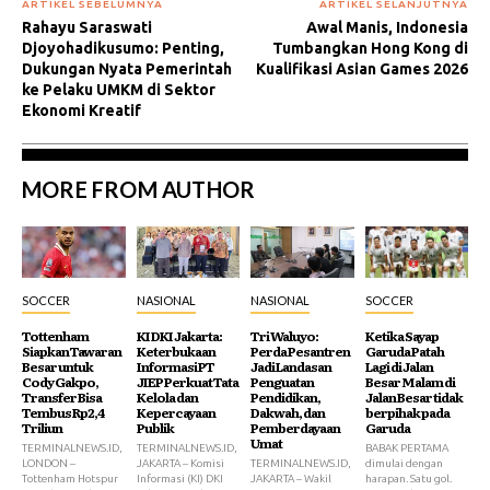
ARTIKEL SEBELUMNYA
ARTIKEL SELANJUTNYA
Rahayu Saraswati
Awal Manis, Indonesia
Djoyohadikusumo: Penting,
Tumbangkan Hong Kong di
Dukungan Nyata Pemerintah
Kualifikasi Asian Games 2026
ke Pelaku UMKM di Sektor
Ekonomi Kreatif
MORE FROM AUTHOR
SOCCER
NASIONAL
NASIONAL
SOCCER
Tottenham
KI DKI Jakarta:
Tri Waluyo:
Ketika Sayap
Siapkan Tawaran
Keterbukaan
Perda Pesantren
Garuda Patah
Besar untuk
Informasi PT
Jadi Landasan
Lagi di Jalan
Cody Gakpo,
JIEP Perkuat Tata
Penguatan
Besar Malam di
Transfer Bisa
Kelola dan
Pendidikan,
Jalan Besar tidak
Tembus Rp2,4
Kepercayaan
Dakwah, dan
berpihak pada
Triliun
Publik
Pemberdayaan
Garuda
Umat
TERMINALNEWS.ID,
TERMINALNEWS.ID,
BABAK PERTAMA
LONDON –
JAKARTA – Komisi
TERMINALNEWS.ID,
dimulai dengan
Tottenham Hotspur
Informasi (KI) DKI
JAKARTA – Wakil
harapan. Satu gol.