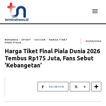
BERANDA
SPORT
SOCCER
HARGA TIKET
03/04/2026
FINAL PIALA...
Harga Tiket Final Piala Dunia 2026
Tembus Rp175 Juta, Fans Sebut
‘Kebangetan’
FACEBOOK
X