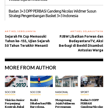
Badan 3×3 DPP PERBASI Gandeng Nicolas Widmer Susun
Strategi Pengembangan Basket 3×3 Indonesia
ARTIKEL SEBELUMNYA
ARTIKEL SELANJUTNYA
Sejarah FA Cup Memasuki
PJBW Libatkan Forwan dan
Tahun ke-155, Ujian Sejarah
BudayantaraTV, Aksi
50 Tahun Terakhir Menanti
Berbagi di Benhil Disambut
Antusias Warga
MORE FROM AUTHOR
SOCCER
SOCCER
NASIONAL
SPORT
Vinicius Junior
Rodri
Mengenang
Badan 3×3 DPP
Perpanjang
Dikabarkan Pilih
Jejak Pahlawan
PERBASI
Kontrak, Bakal
Barcelona,
Perempuan
Gandeng Nicolas