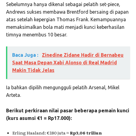
Sebelumnya hanya dikenal sebagai pelatih set-piece,
Andrews sukses membawa Brentford bersaing di papan
atas setelah kepergian
Thomas Frank
. Kemampuannya
memaksimalkan bola mati menjadi kunci keberhasilan
timnya menembus 10 besar.
Baca Juga :
Zinedine Zidane Hadir di Bernabeu
Saat Masa Depan Xabi Alonso di Real Madrid
Makin Tidak Jelas
Ia bahkan dipilih mengungguli pelatih Arsenal,
Mikel
Arteta
.
Berikut perkiraan nilai pasar beberapa pemain kunci
(kurs asumsi €1 = Rp17.000):
Erling Haaland
: €180 juta ≈
Rp3,06 triliun