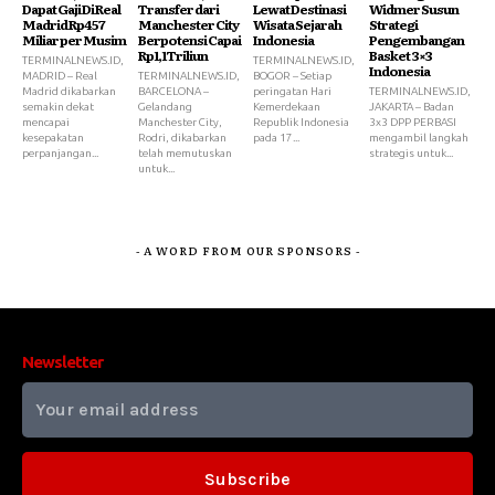
Dapat Gaji Di Real
Transfer dari
Lewat Destinasi
Widmer Susun
Madrid Rp457
Manchester City
Wisata Sejarah
Strategi
Miliar per Musim
Berpotensi Capai
Indonesia
Pengembangan
Rp1,1 Triliun
Basket 3×3
TERMINALNEWS.ID,
TERMINALNEWS.ID,
Indonesia
MADRID – Real
TERMINALNEWS.ID,
BOGOR – Setiap
Madrid dikabarkan
BARCELONA –
peringatan Hari
TERMINALNEWS.ID,
semakin dekat
Gelandang
Kemerdekaan
JAKARTA – Badan
mencapai
Manchester City,
Republik Indonesia
3x3 DPP PERBASI
kesepakatan
Rodri, dikabarkan
pada 17...
mengambil langkah
perpanjangan...
telah memutuskan
strategis untuk...
untuk...
- A WORD FROM OUR SPONSORS -
Newsletter
Subscribe