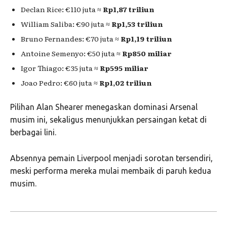
Declan Rice
: €110 juta ≈
Rp1,87 triliun
William Saliba
: €90 juta ≈
Rp1,53 triliun
Bruno Fernandes
: €70 juta ≈
Rp1,19 triliun
Antoine Semenyo
: €50 juta ≈
Rp850 miliar
Igor Thiago
: €35 juta ≈
Rp595 miliar
Joao Pedro
: €60 juta ≈
Rp1,02 triliun
Pilihan Alan Shearer menegaskan dominasi Arsenal
musim ini, sekaligus menunjukkan persaingan ketat di
berbagai lini.
Absennya pemain Liverpool menjadi sorotan tersendiri,
meski performa mereka mulai membaik di paruh kedua
musim.