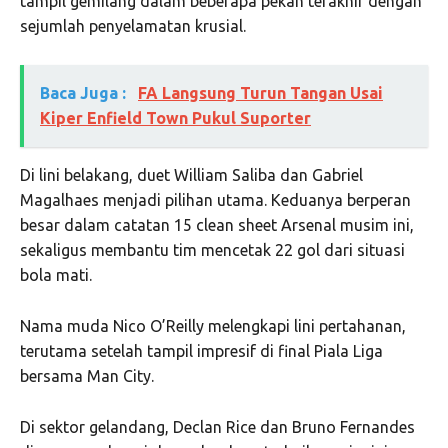
tampil gemilang dalam beberapa pekan terakhir dengan
sejumlah penyelamatan krusial.
Baca Juga :
FA Langsung Turun Tangan Usai
Kiper Enfield Town Pukul Suporter
Di lini belakang, duet
William Saliba
dan
Gabriel
Magalhaes
menjadi pilihan utama. Keduanya berperan
besar dalam catatan 15 clean sheet Arsenal musim ini,
sekaligus membantu tim mencetak 22 gol dari situasi
bola mati.
Nama muda
Nico O’Reilly
melengkapi lini pertahanan,
terutama setelah tampil impresif di final Piala Liga
bersama Man City.
Di sektor gelandang,
Declan Rice
dan
Bruno Fernandes