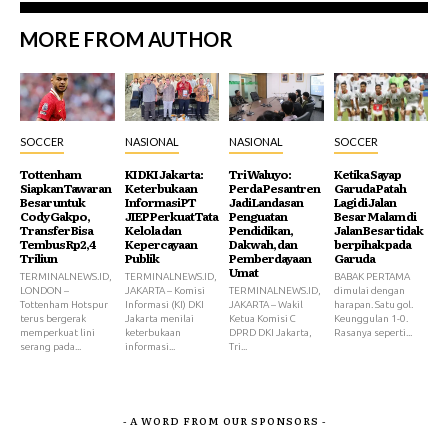
MORE FROM AUTHOR
SOCCER
NASIONAL
NASIONAL
SOCCER
Tottenham
KI DKI Jakarta:
Tri Waluyo:
Ketika Sayap
Siapkan Tawaran
Keterbukaan
Perda Pesantren
Garuda Patah
Besar untuk
Informasi PT
Jadi Landasan
Lagi di Jalan
Cody Gakpo,
JIEP Perkuat Tata
Penguatan
Besar Malam di
Transfer Bisa
Kelola dan
Pendidikan,
Jalan Besar tidak
Tembus Rp2,4
Kepercayaan
Dakwah, dan
berpihak pada
Triliun
Publik
Pemberdayaan
Garuda
Umat
TERMINALNEWS.ID,
TERMINALNEWS.ID,
BABAK PERTAMA
LONDON –
JAKARTA – Komisi
TERMINALNEWS.ID,
dimulai dengan
Tottenham Hotspur
Informasi (KI) DKI
JAKARTA – Wakil
harapan. Satu gol.
terus bergerak
Jakarta menilai
Ketua Komisi C
Keunggulan 1-0.
memperkuat lini
keterbukaan
DPRD DKI Jakarta,
Rasanya seperti...
serang pada...
informasi...
Tri...
- A WORD FROM OUR SPONSORS -