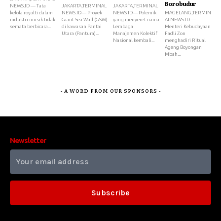
Borobudur
NEWS.ID — Tata
JAKARTA,TERMINAL
JAKARTA,TERMINAL
kelola royalti dalam
NEWS.ID— Proyek
NEWS ID— Polemik
MAGELANG,TERMIN
industri musik tidak
Giant Sea Wall (GSW)
yang menyeret nama
ALNEWS.ID —
semata berbicara...
di kawasan Pantai
Lembaga
Menteri Kebudayaan
Utara (Pantura)...
Manajemen Kolektif
Fadli Zon
Nasional kembali...
menghadiri Ritual
Ageng Boyongan
Mbah...
- A WORD FROM OUR SPONSORS -
Newsletter
Subscribe