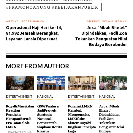
#PRAMONOANUNG #KEBIJAKANPUBLIK
ARTIKEL SEBELUMNYA
ARTIKEL SELANJUTNYA
Operasional Haji Hari ke-14,
Arca “Mbah Bhelet”
81.992 Jemaah Berangkat,
Dipindahkan, Fadli Zon
Layanan Lansia Diperkuat
Tekankan Penguatan Nilai
Budaya Borobudur
MORE FROM AUTHOR
ENTERTAINMENT
NASIONAL
ENTERTAINMENT
NASIONAL
Royalti Musik dan
GSW Pantura
Polemik LMKN
Arca “Mbah
Keadilan
Jadi Proyek
Kembali
Bhelet”
Pencipta:
Strategis
Mengemuka,
Dipindahkan,
Harapan Baru di
Nasional,
LMK Klaim
Fadli Zon
Era Tata Kelola
Pemerintah
Sistem Royalti
Tekankan
LMKN
Siapkan Otorita
Rugikan Pencipta
Penguatan Nilai
Khusus
Lagu
Budaya
JAKARTA,TERMINAL