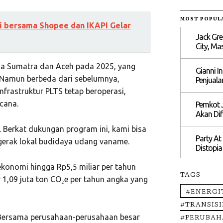
MOST POPUL
i bersama Shopee dan IKAPI Gelar
Jack Gre
City, M
da Sumatra dan Aceh pada 2025, yang
Gianni I
 Namun berbeda dari sebelumnya,
Penjuala
Infrastruktur PLTS tetap beroperasi,
cana.
Pemkot J
Akan Dif
. Berkat dukungan program ini, kami bisa
Party At
ggerak lokal budidaya udang vaname.
Distopia
konomi hingga Rp5,5 miliar per tahun
TAGS
 1,09 juta ton CO₂e per tahun angka yang
#ENERGI
#TRANSIS
#PERUBAH
l. Bersama perusahaan-perusahaan besar