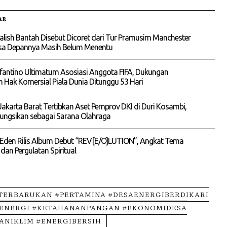
AR
alish Bantah Disebut Dicoret dari Tur Pramusim Manchester
asa Depannya Masih Belum Menentu
nfantino Ultimatum Asosiasi Anggota FIFA, Dukungan
n Hak Komersial Piala Dunia Ditunggu 53 Hari
akarta Barat Tertibkan Aset Pemprov DKI di Duri Kosambi,
ungsikan sebagai Sarana Olahraga
 Eden Rilis Album Debut “REV[E/O]LUTION”, Angkat Tema
 dan Pergulatan Spiritual
TERBARUKAN #PERTAMINA #DESAENERGIBERDIKARI
IENERGI #KETAHANANPANGAN #EKONOMIDESA
ANIKLIM #ENERGIBERSIH