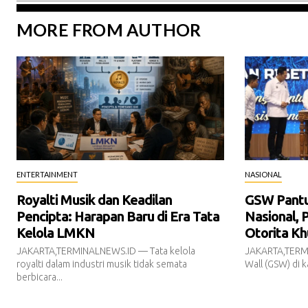
MORE FROM AUTHOR
ENTERTAINMENT
NASIONAL
Royalti Musik dan Keadilan
GSW Pantur
Pencipta: Harapan Baru di Era Tata
Nasional, 
Kelola LMKN
Otorita Kh
JAKARTA,TERMINALNEWS.ID — Tata kelola
JAKARTA,TERM
royalti dalam industri musik tidak semata
Wall (GSW) di k
berbicara...