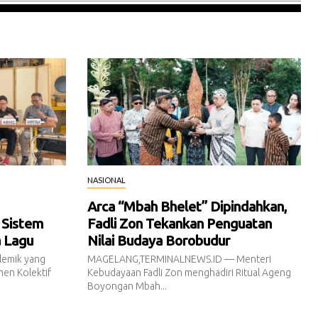
NASIONAL
Arca “Mbah Bhelet” Dipindahkan,
 Sistem
Fadli Zon Tekankan Penguatan
a Lagu
Nilai Budaya Borobudur
emik yang
MAGELANG,TERMINALNEWS.ID — Menteri
en Kolektif
Kebudayaan Fadli Zon menghadiri Ritual Ageng
Boyongan Mbah...