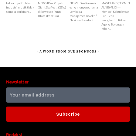
kelola royalti dalam
NEWS.ID— Proyek
NEWS ID— Polemik
MAGELANG,TERMIN
industri musik tidak
Giant Sea Wall (GSW)
yang menyeret nama
ALNEWS.ID —
semata berbicara...
di kawasan Pantai
Lembaga
Menteri Kebudayaan
Utara (Pantura)...
Manajemen Kolektif
Fadli Zon
Nasional kembali...
menghadiri Ritual
Ageng Boyongan
Mbah...
- A WORD FROM OUR SPONSORS -
Newsletter
Subscribe
Redaksi