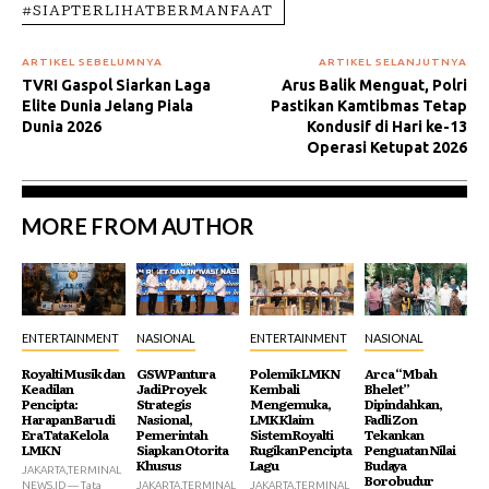
#SIAPTERLIHATBERMANFAAT
ARTIKEL SEBELUMNYA
ARTIKEL SELANJUTNYA
TVRI Gaspol Siarkan Laga
Arus Balik Menguat, Polri
Elite Dunia Jelang Piala
Pastikan Kamtibmas Tetap
Dunia 2026
Kondusif di Hari ke-13
Operasi Ketupat 2026
MORE FROM AUTHOR
ENTERTAINMENT
NASIONAL
ENTERTAINMENT
NASIONAL
Royalti Musik dan
GSW Pantura
Polemik LMKN
Arca “Mbah
Keadilan
Jadi Proyek
Kembali
Bhelet”
Pencipta:
Strategis
Mengemuka,
Dipindahkan,
Harapan Baru di
Nasional,
LMK Klaim
Fadli Zon
Era Tata Kelola
Pemerintah
Sistem Royalti
Tekankan
LMKN
Siapkan Otorita
Rugikan Pencipta
Penguatan Nilai
Khusus
Lagu
Budaya
JAKARTA,TERMINAL
Borobudur
NEWS.ID — Tata
JAKARTA,TERMINAL
JAKARTA,TERMINAL